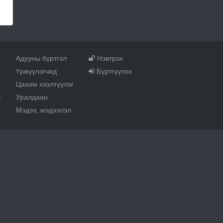
Адууны бүртгэл
Нэвтрэх
Үржүүлэгчид
Бүртгүүлэх
Цахим хээлтүүлэг
Уралдаан
т
Мэдээ, мэдээлэл