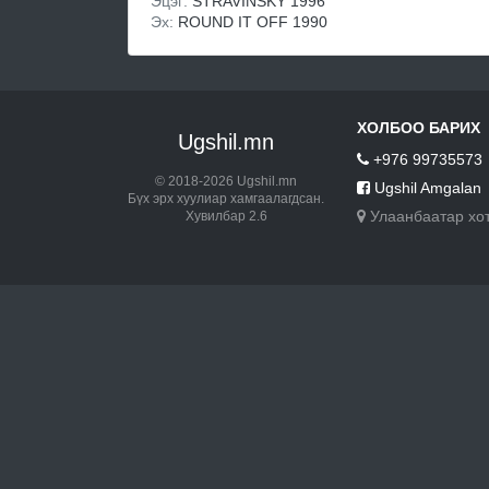
Эцэг:
STRAVINSKY 1996
Эх:
ROUND IT OFF 1990
ХОЛБОО БАРИХ
Ugshil.mn
+976 99735573
© 2018-2026 Ugshil.mn
Ugshil Amgalan
Бүх эрх хуулиар хамгаалагдсан.
Улаанбаатар хо
Хувилбар 2.6