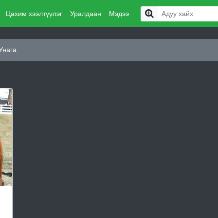
Цахим хээлтүүлэг
Уралдаан
Мэдээ
Унага