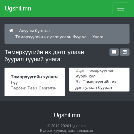
Ugshil.mn
Адууны бүртгэл
Төмөрхүүгийн их дэлт улаан буурал
Унага
Төмөрхүүгийн их дэлт улаан
буурал гүүний унага
Эцэг:
Төмөрхүүгийн
мурий хул
Төмөрхүүгийн хулагч
Эх:
Төмөрхүүгийн их
Гүү
дэлт улаан буурал
Төрсөн: Төв
Сэргэлэн
Ugshil.mn
© 2018-2026 Ugshil.mn
Бүх эрх хуулиар хамгаалагдсан.