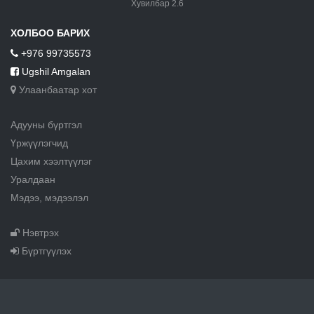
Хувилбар 2.6
ХОЛБОО БАРИХ
+976 99735573
Ugshil Amgalan
Улаанбаатар хот
Адууны бүртгэл
Үржүүлэгчид
Цахим хээлтүүлэг
Уралдаан
Мэдээ, мэдээлэл
Нэвтрэх
Бүртгүүлэх