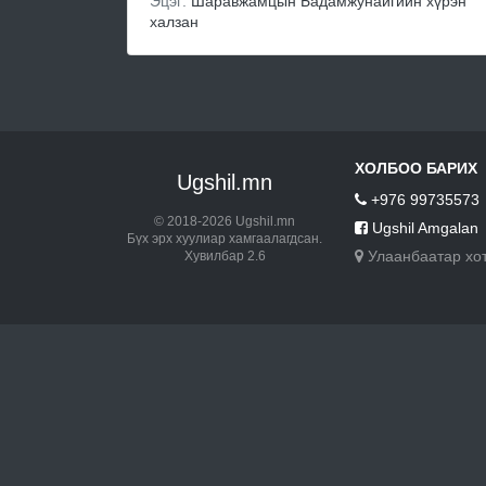
Эцэг:
Шаравжамцын Бадамжунайгийн хүрэн
халзан
ХОЛБОО БАРИХ
Ugshil.mn
+976 99735573
© 2018-2026 Ugshil.mn
Ugshil Amgalan
Бүх эрх хуулиар хамгаалагдсан.
Улаанбаатар хо
Хувилбар 2.6