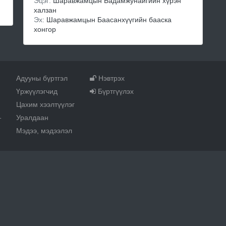
Эцэг:
Шаравжамцын Бадамжунайгийн хүрэн
халзан
Эх:
Шаравжамцын Баасанхүүгийн бааска
хонгор
Адууны бүртгэл
Нэвтрэх
Үржүүлэгчид
Бүртгүүлэх
Цахим хээлтүүлэг
Уралдаан
т
Мэдээ, мэдээлэл