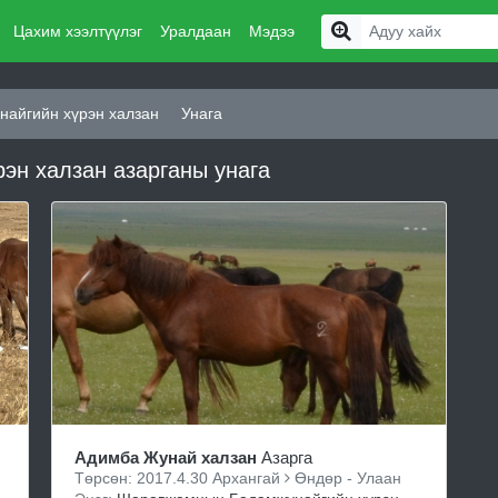
Цахим хээлтүүлэг
Уралдаан
Мэдээ
айгийн хүрэн халзан
Унага
н халзан азарганы унага
Адимба Жунай халзан
Азарга
Төрсөн: 2017.4.30 Архангай
Өндөр - Улаан