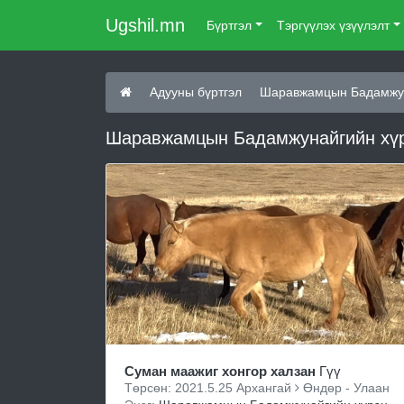
Ugshil.mn
Бүртгэл
Тэргүүлэх үзүүлэлт
Адууны бүртгэл
Шаравжамцын Бадамжун
Шаравжамцын Бадамжунайгийн хүрэ
Суман маажиг хонгор халзан
Гүү
Төрсөн: 2021.5.25 Архангай
Өндөр - Улаан