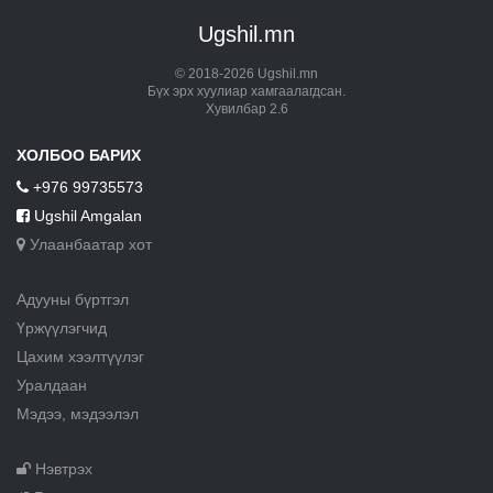
Ugshil.mn
© 2018-2026 Ugshil.mn
Бүх эрх хуулиар хамгаалагдсан.
Хувилбар 2.6
ХОЛБОО БАРИХ
+976 99735573
Ugshil Amgalan
Улаанбаатар хот
Адууны бүртгэл
Үржүүлэгчид
Цахим хээлтүүлэг
Уралдаан
Мэдээ, мэдээлэл
Нэвтрэх