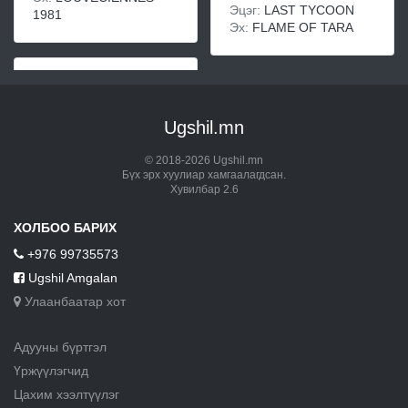
Эцэг:
LAST TYCOON
1981
Эх:
FLAME OF TARA
Ugshil.mn
© 2018-2026 Ugshil.mn
Бүх эрх хуулиар хамгаалагдсан.
Хувилбар 2.6
ХОЛБОО БАРИХ
+976 99735573
Ugshil Amgalan
Улаанбаатар хот
Адууны бүртгэл
Үржүүлэгчид
Цахим хээлтүүлэг