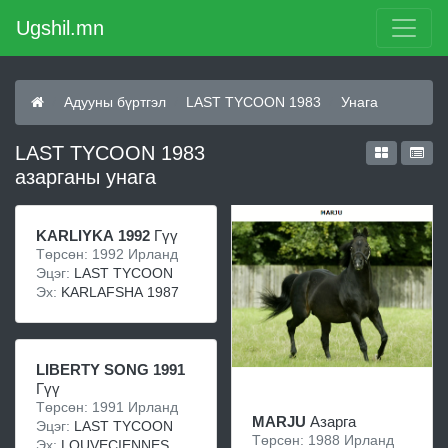
Ugshil.mn
Адууны бүртгэл
LAST TYCOON 1983
Унага
LAST TYCOON 1983
азарганы унага
KARLIYKA 1992
Гүү
Төрсөн: 1992 Ирланд
Эцэг:
LAST TYCOON
Эх:
KARLAFSHA 1987
LIBERTY SONG 1991
Гүү
Төрсөн: 1991 Ирланд
MARJU
Азарга
Эцэг:
LAST TYCOON
Төрсөн: 1988 Ирланд
Эх:
LOUVECIENNES