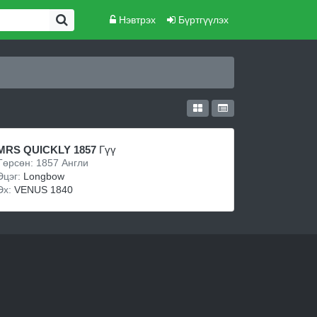
Нэвтрэх
Бүртгүүлэх
MRS QUICKLY 1857
Гүү
Төрсөн: 1857 Англи
Эцэг:
Longbow
Эх:
VENUS 1840