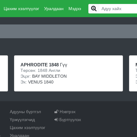
Цахим хээлтүүлэг
Уралдаан
Мэдээ
APHRODITE 1848
Гүү
Төрсөн: 1848 Англи
Эцэг:
BAY MIDDLETON
Эх:
VENUS 1840
Адууны бүртгэл
Нэвтрэх
Үржүүлэгчид
Бүртгүүлэх
Цахим хээлтүүлэг
Уралдаан
т