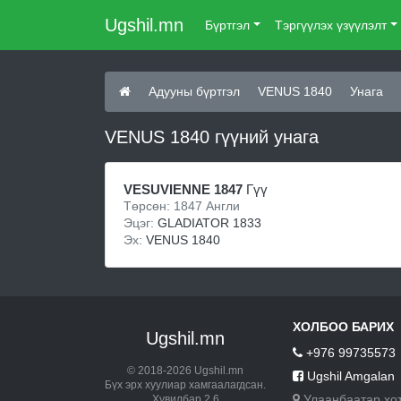
Ugshil.mn
Бүртгэл
Тэргүүлэх үзүүлэлт
Адууны бүртгэл
VENUS 1840
Унага
VENUS 1840 гүүний унага
VESUVIENNE 1847
Гүү
Төрсөн: 1847 Англи
Эцэг:
GLADIATOR 1833
Эх:
VENUS 1840
ХОЛБОО БАРИХ
Ugshil.mn
+976 99735573
© 2018-2026 Ugshil.mn
Ugshil Amgalan
Бүх эрх хуулиар хамгаалагдсан.
Улаанбаатар хо
Хувилбар 2.6