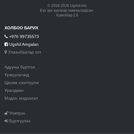
© 2018-2026 Ugshil.mn
Бүх эрх хуулиар хамгаалагдсан.
Хувилбар 2.6
ХОЛБОО БАРИХ
+976 99735573
Ugshil Amgalan
Улаанбаатар хот
Адууны бүртгэл
Үржүүлэгчид
Цахим хээлтүүлэг
Уралдаан
Мэдээ, мэдээлэл
Нэвтрэх
Бүртгүүлэх