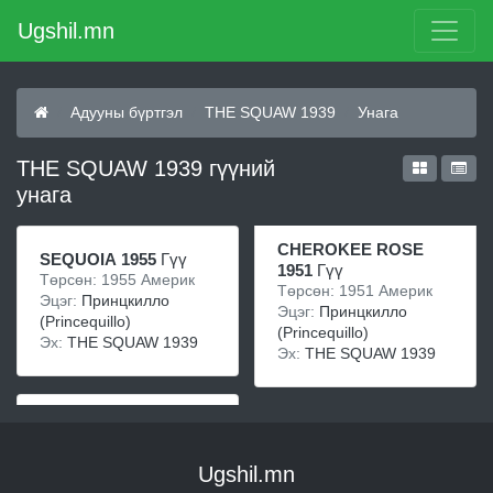
Ugshil.mn
Адууны бүртгэл
THE SQUAW 1939
Унага
THE SQUAW 1939 гүүний
унага
CHEROKEE ROSE
SEQUOIA 1955
Гүү
1951
Гүү
Төрсөн: 1955 Америк
Төрсөн: 1951 Америк
Эцэг:
Принцкилло
Эцэг:
Принцкилло
(Princequillo)
(Princequillo)
Эх:
THE SQUAW 1939
Эх:
THE SQUAW 1939
Ugshil.mn