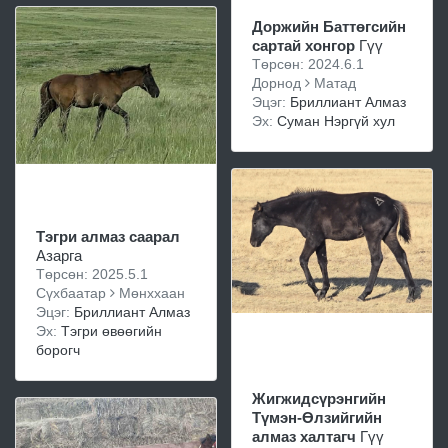
Доржийн Баттөгсийн
сартай хонгор
Гүү
Төрсөн: 2024.6.1
Дорнод
Матад
Эцэг:
Бриллиант Алмаз
Эх:
Суман Нэргүй хул
Тэгри алмаз саарал
Азарга
Төрсөн: 2025.5.1
Сүхбаатар
Мөнххаан
Эцэг:
Бриллиант Алмаз
Эх:
Тэгри өвөөгийн
борогч
Жигжидсүрэнгийн
Түмэн-Өлзийгийн
алмаз халтагч
Гүү