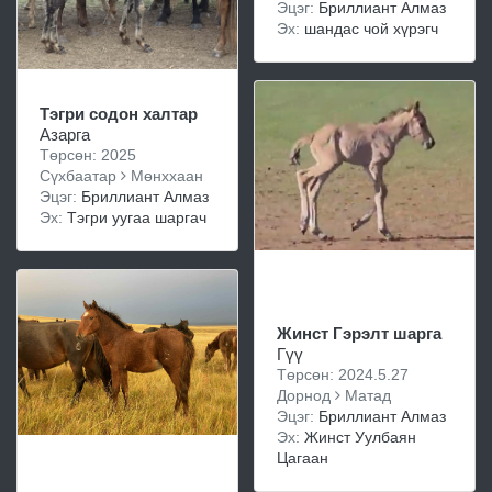
Эцэг:
Бриллиант Алмаз
Эх:
шандас чой хүрэгч
Тэгри содон халтар
Азарга
Төрсөн: 2025
Сүхбаатар
Мөнххаан
Эцэг:
Бриллиант Алмаз
Эх:
Тэгри уугаа шаргач
Жинст Гэрэлт шарга
Гүү
Төрсөн: 2024.5.27
Дорнод
Матад
Эцэг:
Бриллиант Алмаз
Эх:
Жинст Уулбаян
Цагаан