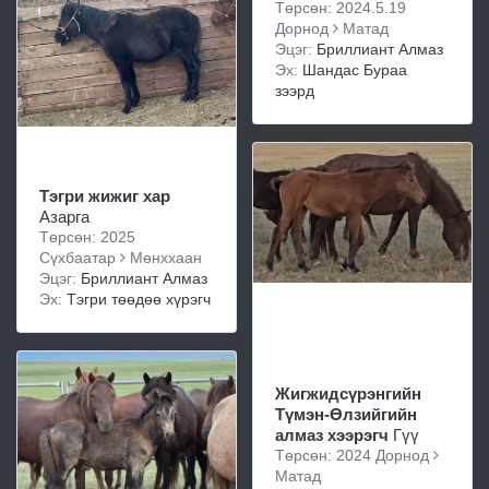
Төрсөн: 2024.5.19
Дорнод
Матад
Эцэг:
Бриллиант Алмаз
Эх:
Шандас Бураа
зээрд
Тэгри жижиг хар
Азарга
Төрсөн: 2025
Сүхбаатар
Мөнххаан
Эцэг:
Бриллиант Алмаз
Эх:
Тэгри төөдөө хүрэгч
Жигжидсүрэнгийн
Түмэн-Өлзийгийн
алмаз хээрэгч
Гүү
Төрсөн: 2024 Дорнод
Матад