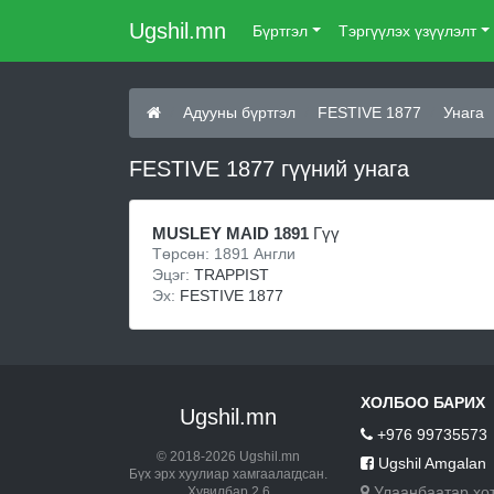
Ugshil.mn
Бүртгэл
Тэргүүлэх үзүүлэлт
Адууны бүртгэл
FESTIVE 1877
Унага
FESTIVE 1877 гүүний унага
MUSLEY MAID 1891
Гүү
Төрсөн: 1891 Англи
Эцэг:
TRAPPIST
Эх:
FESTIVE 1877
ХОЛБОО БАРИХ
Ugshil.mn
+976 99735573
© 2018-2026 Ugshil.mn
Ugshil Amgalan
Бүх эрх хуулиар хамгаалагдсан.
Улаанбаатар хо
Хувилбар 2.6