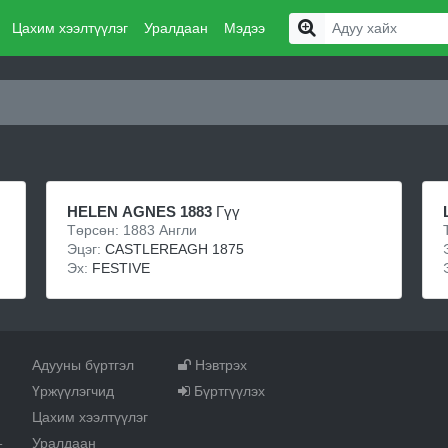
Цахим хээлтүүлэг
Уралдаан
Мэдээ
HELEN AGNES 1883
Гүү
Төрсөн: 1883 Англи
Эцэг:
CASTLEREAGH 1875
Эх:
FESTIVE
Адууны бүртгэл
Нэвтрэх
Үржүүлэгчид
Бүртгүүлэх
Цахим хээлтүүлэг
Уралдаан
т