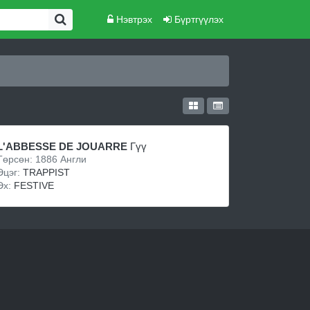
Нэвтрэх
Бүртгүүлэх
L'ABBESSE DE JOUARRE
Гүү
Төрсөн: 1886 Англи
Эцэг:
TRAPPIST
Эх:
FESTIVE