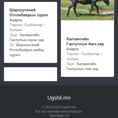
Шархүүхэний
Отгонбаярын хүрэн
Азарга
Төрсөн: Сүхбаатар
Халзан
Эцэг:
Халзангийн
Халзангийн
Гантулгын муна хар
Гантулгын бага хар
Эх:
Шархүүхэний
Азарга
Отгонбаярын ембүү
Төрсөн: Сүхбаатар
хүрэгч
Халзан
Эцэг:
Халзангийн
Гантулгын том хар
Ugshil.mn
© 2018-2026 Ugshil.mn
Бүх эрх хуулиар хамгаалагдсан.
Хувилбар 2.6