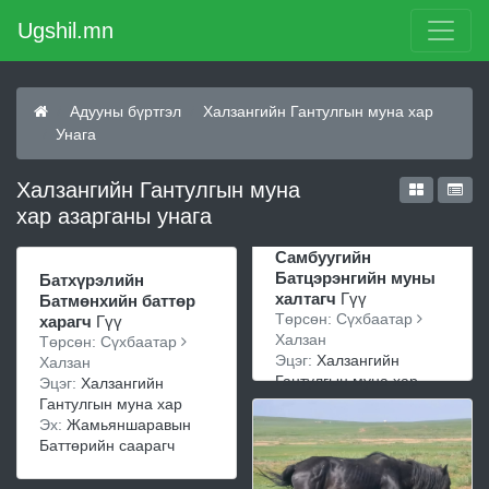
Ugshil.mn
Адууны бүртгэл
Халзангийн Гантулгын муна хар
Унага
Халзангийн Гантулгын муна
хар азарганы унага
Самбуугийн
Батцэрэнгийн муны
Батхүрэлийн
халтагч
Гүү
Батмөнхийн баттөр
Төрсөн: Сүхбаатар
харагч
Гүү
Халзан
Төрсөн: Сүхбаатар
Эцэг:
Халзангийн
Халзан
Гантулгын муна хар
Эцэг:
Халзангийн
Гантулгын муна хар
Эх:
Жамьяншаравын
Баттөрийн саарагч