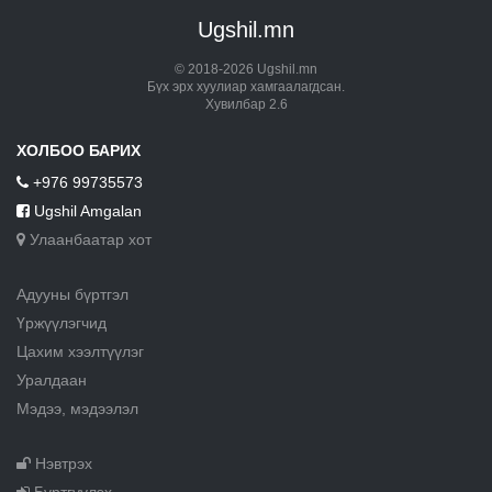
Ugshil.mn
© 2018-2026 Ugshil.mn
Бүх эрх хуулиар хамгаалагдсан.
Хувилбар 2.6
ХОЛБОО БАРИХ
+976 99735573
Ugshil Amgalan
Улаанбаатар хот
Адууны бүртгэл
Үржүүлэгчид
Цахим хээлтүүлэг
Уралдаан
Мэдээ, мэдээлэл
Нэвтрэх
Бүртгүүлэх