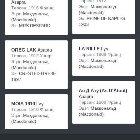
Төрсөн: 1912
Азарга
Эцэг:
Макдональд
Төрсөн: 1916 Франц
(Macdonald)
Эцэг:
Макдональд
Эх:
REINE DE NAPLES
(Macdonald)
1903
Эх:
MRS DESPARD
LA RILLE
Гүү
OREG LAK
Азарга
Төрсөн: 1908 Франц
Төрсөн: 1912 Унгер
Эцэг:
Макдональд
Эцэг:
Макдональд
(Macdonald)
(Macdonald)
Эх:
CRESTED GREBE
1897
Ас Д Ату (As D'Atout)
Азарга
Төрсөн: 1908 Франц
MOIA 1910
Гүү
Эцэг:
Макдональд
Төрсөн: 1910 Франц
(Macdonald)
Эцэг:
Макдональд
(Macdonald)