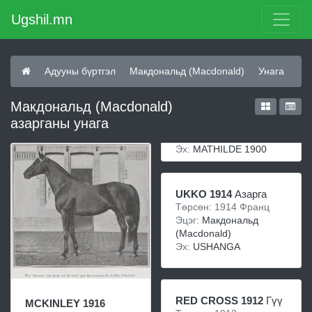
Ugshil.mn
Адууны бүртгэл
Макдональд (Macdonald)
Унага
Макдональд (Macdonald)
азарганы унага
Эх:
MATHILDE 1900
UKKO 1914
Азарга
Төрсөн: 1914 Франц
Эцэг:
Макдональд
(Macdonald)
Эх:
USHANGA
RED CROSS 1912
Гүү
MCKINLEY 1916