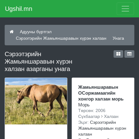
Ugshil.mn
Адууны бүртгэл
Сэрээтэрийн Жамьяншаравын хүрэн халзан
Унага
Сэрээтэрийн
Жамьяншаравын хүрэн
халзан азарганы унага
Жамьяншаравын
ОСоржамаагийн
хонгор халзан морь
Морь
Төрсөн: 2006
Сүхбаатар
Халзан
Эцэг:
Сэрээтэрийн
Жамьяншаравын хүрэн
халзан