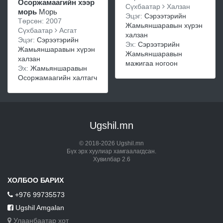
Осоржамаагийн хээр
Сүхбаатар
Халзан
морь
Морь
Эцэг:
Сэрээтэрийн
Төрсөн: 2007
Жамьяншаравын хүрэн
Сүхбаатар
Асгат
халзан
Эцэг:
Сэрээтэрийн
Эх:
Сэрээтэрийн
Жамьяншаравын хүрэн
Жамьяншаравын
халзан
мажигаа ногоон
Эх:
Жамьяншаравын
Осоржамаагийн халтагч
Ugshil.mn
© 2018-2026 Ugshil.mn
Бүх эрх хуулиар хамгаалагдсан.
Хувилбар 2.6
ХОЛБОО БАРИХ
+976 99735573
Ugshil Amgalan
Улаанбаатар хот