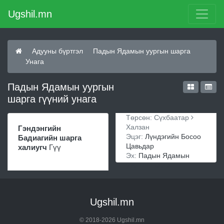
Ugshil.mn
Адууны бүртгэл
Падын Ядамын уургын шарга
Унага
Падын Ядамын уургын
шарга гүүний унага
Төрсөн: Сүхбаатар
Халзан
Гэндэнгийн
Эцэг:
Лүндэгийн Босоо
Бадиагийн шарга
Цавьдар
халиугч
Гүү
Эх:
Падын Ядамын
уургын шарга
Ugshil.mn
© 2018-2026 Ugshil.mn