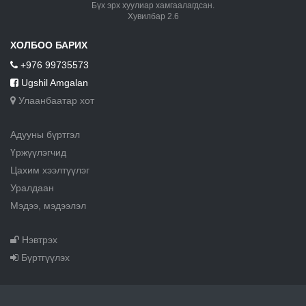
Бүх эрх хуулиар хамгаалагдсан.
Хувилбар 2.6
ХОЛБОО БАРИХ
+976 99735573
Ugshil Amgalan
Улаанбаатар хот
Адууны бүртгэл
Үржүүлэгчид
Цахим хээлтүүлэг
Уралдаан
Мэдээ, мэдээлэл
Нэвтрэх
Бүртгүүлэх