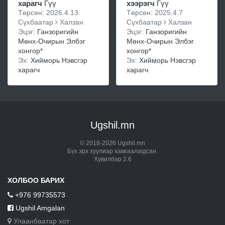
харагч
Гүү
хээрэгч
Гүү
Төрсөн: 2026.4.13
Төрсөн: 2025.4.7
Сүхбаатар
Халзан
Сүхбаатар
Халзан
Эцэг:
Ганзоригийн
Эцэг:
Ганзоригийн
Мөнх-Очирын Элбэг
Мөнх-Очирын Элбэг
хонгор*
хонгор*
Эх:
Хийморь Нэвсгэр
Эх:
Хийморь Нэвсгэр
харагч
харагч
Ugshil.mn
© 2018-2026 Ugshil.mn
Бүх эрх хуулиар хамгаалагдсан.
Хувилбар 2.6
ХОЛБОО БАРИХ
+976 99735573
Ugshil Amgalan
Улаанбаатар хот