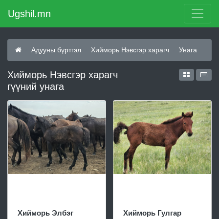
Ugshil.mn
Адууны бүртгэл
Хийморь Нэвсгэр харагч
Унага
Хийморь Нэвсгэр харагч
гүүний унага
Хийморь Элбэг
Хийморь Гулгар