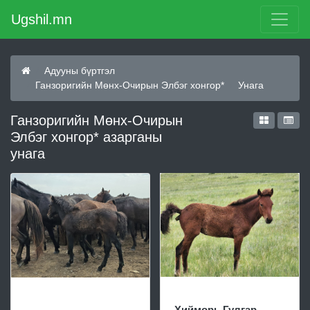
Ugshil.mn
Адууны бүртгэл
Ганзоригийн Мөнх-Очирын Элбэг хонгор*
Унага
Ганзоригийн Мөнх-Очирын
Элбэг хонгор* азарганы
унага
Хийморь Гулгар