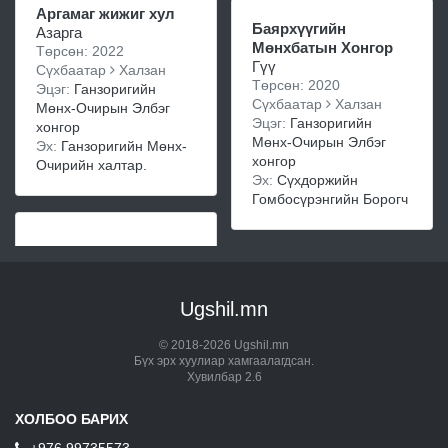
Аргамаг жижиг хул
Баярхүүгийн
Азарга
Мөнхбатын Хонгор
Төрсөн: 2022
Гүү
Сүхбаатар
Халзан
Төрсөн: 2020
Эцэг:
Ганзоригийн
Сүхбаатар
Халзан
Мөнх-Очирын Элбэг
Эцэг:
Ганзоригийн
хонгор
Мөнх-Очирын Элбэг
Эх:
Ганзоригийн Мөнх-
хонгор
Очирийн халтар.
Эх:
Сүхдоржийн
Гомбосүрэнгийн Борогч
Ugshil.mn
© 2018-2026 Ugshil.mn
Бүх эрх хуулиар хамгаалагдсан.
Хувилбар 2.6
ХОЛБОО БАРИХ
+976 99735573