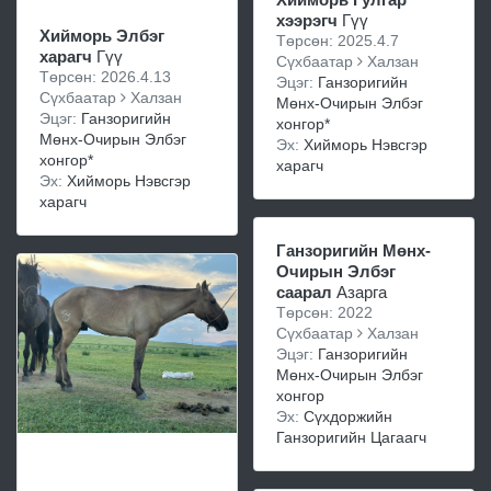
хээрэгч
Гүү
Хийморь Элбэг
Төрсөн: 2025.4.7
харагч
Гүү
Сүхбаатар
Халзан
Төрсөн: 2026.4.13
Эцэг:
Ганзоригийн
Сүхбаатар
Халзан
Мөнх-Очирын Элбэг
Эцэг:
Ганзоригийн
хонгор*
Мөнх-Очирын Элбэг
Эх:
Хийморь Нэвсгэр
хонгор*
харагч
Эх:
Хийморь Нэвсгэр
харагч
Ганзоригийн Мөнх-
Очирын Элбэг
саарал
Азарга
Төрсөн: 2022
Сүхбаатар
Халзан
Эцэг:
Ганзоригийн
Мөнх-Очирын Элбэг
хонгор
Эх:
Сүхдоржийн
Ганзоригийн Цагаагч