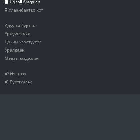
Ugshil Amgalan
Улаанбаатар хот
Адууны бүртгэл
Үржүүлэгчид
Цахим хээлтүүлэг
Уралдаан
Мэдээ, мэдээлэл
Нэвтрэх
Бүртгүүлэх