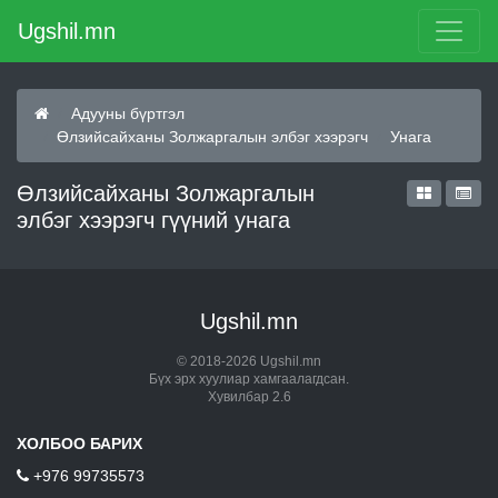
Ugshil.mn
Адууны бүртгэл
Өлзийсайханы Золжаргалын элбэг хээрэгч
Унага
Өлзийсайханы Золжаргалын
элбэг хээрэгч гүүний унага
Ugshil.mn
© 2018-2026 Ugshil.mn
Бүх эрх хуулиар хамгаалагдсан.
Хувилбар 2.6
ХОЛБОО БАРИХ
+976 99735573