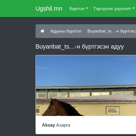
Ugshil.mn
Бүртгэл
Тэргүүлэх үзүүлэлт
Адууны бүртгэл
Buyanbat_ts...-н бүртгэс
Buyanbat_ts...-н бүртгэсэн адуу
Aksay
Азарга