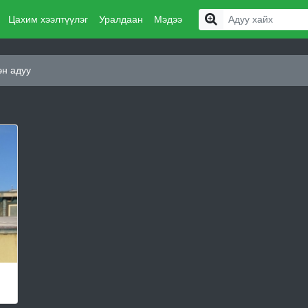
Цахим хээлтүүлэг
Уралдаан
Мэдээ
эн адуу