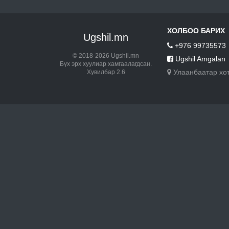
ХОЛБОО БАРИХ
Ugshil.mn
+976 99735573
© 2018-2026 Ugshil.mn
Ugshil Amgalan
Бүх эрх хуулиар хамгаалагдсан.
Улаанбаатар хо
Хувилбар 2.6