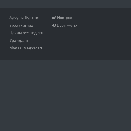
Адууны бүртгэл
Нэвтрэх
Үржүүлэгчид
Бүртгүүлэх
Цахим хээлтүүлэг
Уралдаан
т
Мэдээ, мэдээлэл