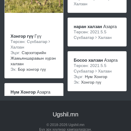
Халзан
наран халзан
Азарга
Төрсөн: 2021.5.5
Хонгор гүү
Гүү
Сүхбаатар
Халзан
Төрсөн: Сүхбаатар
Халзан
Эцэг:
Сэрээтэрийн
Жамьяншаравын хүрэн
Босоо халзан
Азарга
халзан
Төрсөн: 2021.5.5
Эх:
Бор хонгор гүү
Сүхбаатар
Халзан
Эцэг:
Нум Хонгор
Эх:
Хонгор гүү
Нум Хонгор
Азарга
Ugshil.mn
© 2018-2026 Ugshil.mn
Бүх эрх хуулиар хамгаалагдсан.