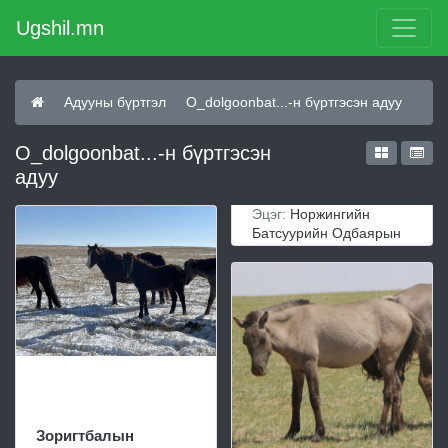
Ugshil.mn
Адууны бүртгэл
O_dolgoonbat...-н бүртгэсэн адуу
O_dolgoonbat...-н бүртгэсэн
адуу
Эцэг:
Норжингийн
Батсуурийн Одбаярын
Дэлхий хүрэн
Зоригтбалын