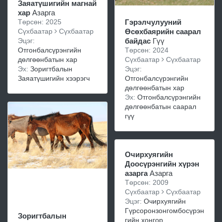
Заяатүшигийн магнай
хар
Азарга
Төрсөн: 2025
Гэрэлчулууний
Сүхбаатар
Сүхбаатар
Өсөхбаярийн саарал
Эцэг:
байдас
Гүү
Отгонбалсүрэнгийн
Төрсөн: 2024
дөлгөөнбатын хар
Сүхбаатар
Сүхбаатар
Эх:
Зоригтбалын
Эцэг:
Заяатүшигийн хээрэгч
Отгонбалсүрэнгийн
дөлгөөнбатын хар
Эх:
Отгонбалсүрэнгийн
дөлгөөнбатын саарал
гүү
Очирхуягийн
Доосүрэнгийн хүрэн
азарга
Азарга
Төрсөн: 2009
Сүхбаатар
Сүхбаатар
Эцэг:
Очирхуягийн
Гүрсоронзонгомбосүрэн
Зоригтбалын
гийн хонгор