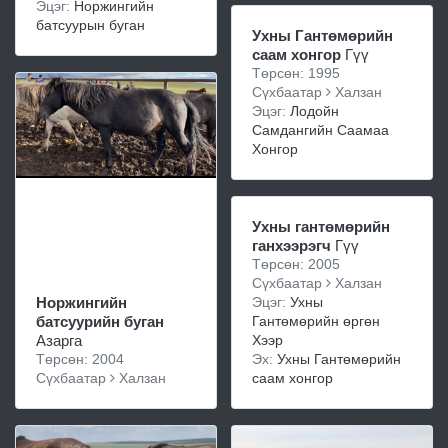
Эцэг:
Норжингийн
батсуурын буган
Ухны Гантөмөрийн
саам хонгор
Гүү
Төрсөн: 1995
Сүхбаатар
Халзан
Эцэг:
Лодойн
Самдангийн Саамаа
Хонгор
Ухны гантөмөрийн
ганхээрэгч
Гүү
Төрсөн: 2005
Сүхбаатар
Халзан
Норжингийн
Эцэг:
Ухны
батсуурийн буган
Гантөмөрийн өргөн
Азарга
Хээр
Төрсөн: 2004
Эх:
Ухны Гантөмөрийн
Сүхбаатар
Халзан
саам хонгор