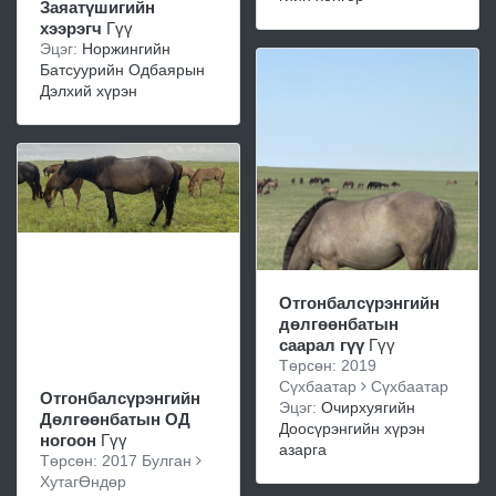
Заяатүшигийн
хээрэгч
Гүү
Эцэг:
Норжингийн
Батсуурийн Одбаярын
Дэлхий хүрэн
Отгонбалсүрэнгийн
дөлгөөнбатын
саарал гүү
Гүү
Төрсөн: 2019
Сүхбаатар
Сүхбаатар
Отгонбалсүрэнгийн
Эцэг:
Очирхуягийн
Дөлгөөнбатын ОД
Доосүрэнгийн хүрэн
ногоон
Гүү
азарга
Төрсөн: 2017 Булган
ХутагӨндөр