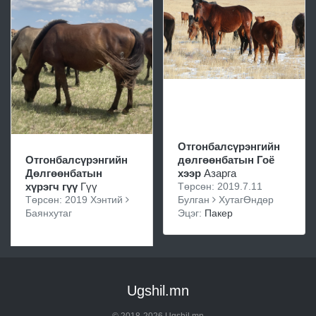
Отгонбалсүрэнгийн
Отгонбалсүрэнгийн
дөлгөөнбатын Гоё
Дөлгөөнбатын
хээр
Азарга
хүрэгч гүү
Гүү
Төрсөн: 2019.7.11
Төрсөн: 2019 Хэнтий
Булган
ХутагӨндөр
Баянхутаг
Эцэг:
Пакер
Ugshil.mn