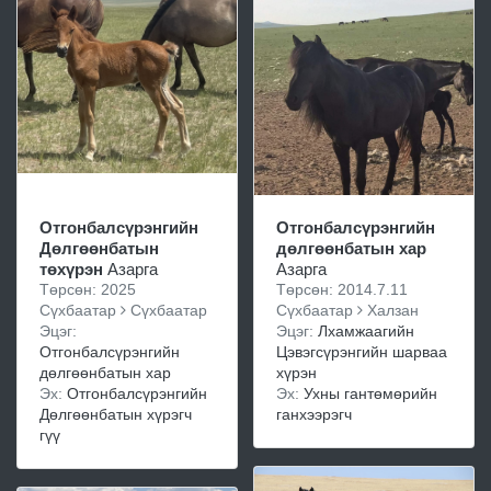
Отгонбалсүрэнгийн
Отгонбалсүрэнгийн
Дөлгөөнбатын
дөлгөөнбатын хар
төхүрэн
Азарга
Азарга
Төрсөн: 2025
Төрсөн: 2014.7.11
Сүхбаатар
Сүхбаатар
Сүхбаатар
Халзан
Эцэг:
Эцэг:
Лхамжаагийн
Отгонбалсүрэнгийн
Цэвэгсүрэнгийн шарваа
дөлгөөнбатын хар
хүрэн
Эх:
Отгонбалсүрэнгийн
Эх:
Ухны гантөмөрийн
Дөлгөөнбатын хүрэгч
ганхээрэгч
гүү