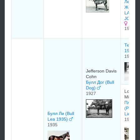
Леди
Жозеф
LADY
JOSEP
1912
Тедди 
1913
1913
Jefferson Davis
Cohn
Булл Дог (Bull
Dog)
Lord
1927
Michel
Плаки 
(Plucky
Булл Ли (Bull
Liege)
Lea 1935)
1912
1935