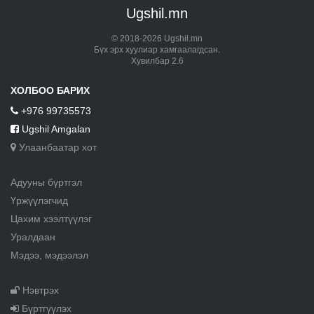
Ugshil.mn
© 2018-2026 Ugshil.mn
Бүх эрх хуулиар хамгаалагдсан.
Хувилбар 2.6
ХОЛБОО БАРИХ
+976 99735573
Ugshil Amgalan
Улаанбаатар хот
Адууны бүртгэл
Үржүүлэгчид
Цахим хээлтүүлэг
Уралдаан
Мэдээ, мэдээлэл
Нэвтрэх
Бүртгүүлэх