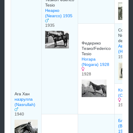
Tesio
Неарко
(Nearco) 1935
1935
Comte 
Nicolay
de Ghe
Федерико
Авреса
Тезио/Federico
(Havre
Tesio
1915
Ногара
(Nogara) 1928
1928
Кэтнип
Ага Хан
(Catnip
назрулла
(Nasrullah)
1910
1940
Блэнд
(Blandf
1919)