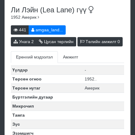
Ли Лэйн (Lea Lane)
гүү
1952
Америк
441
amgaa_land...
Унага
2
Цусан төрлийн
Төлийн амжилт
0
Ерөнхий мэдээлэл
Амжилт
Үүлдэр
-
Төрсөн огноо
1952..
Төрсөн нутаг
Америк
Бүртгэлийн дугаар
Микрочип
Тамга
Зүс
Эзэмшигч