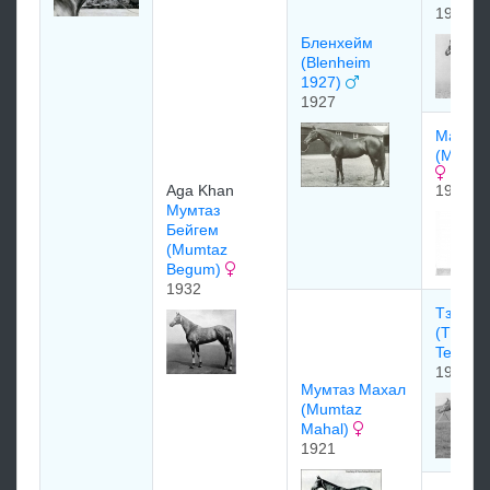
1919
Бленхейм
(Blenheim
1927)
1927
Малва
(Malva)
Aga Khan
1919
Mумтаз
Бeйгeм
(Mumtaz
Begum)
1932
Тзе Те
(The
Tetrarc
1911
Мумтаз Махал
(Mumtaz
Mahal)
1921