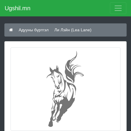
Ugshil.mn
Адууны бүртгэл
Ли Лэйн (Lea Lane)