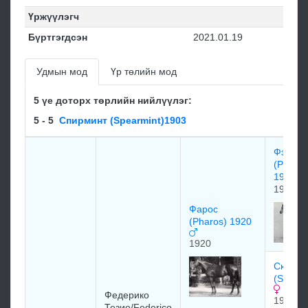
Үржүүлэгч
Бүртгэгдсэн
2021.01.19
Удмын мод
Үр төлийн мод
5 үе доторх төрлийн нийлүүлэг:
5 - 5
Спирминт (Spearmint)1903
Фэлари
(Phalari
1913)
1913
Фарос
(Pharos) 1920
1920
Cкaпa 
(Scapa 
Федерико
1914
Тезио/Federico