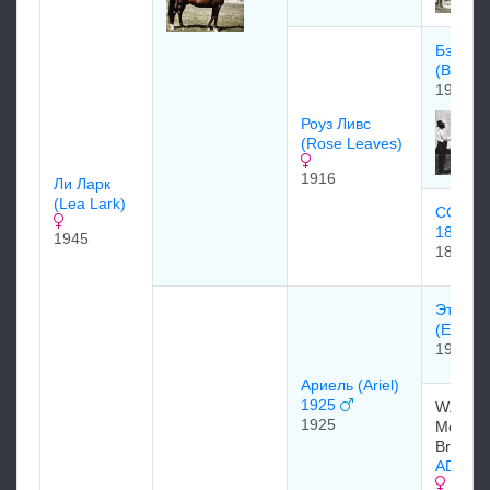
Бэллот
(Ballot)
1904
Роуз Ливс
(Rose Leaves)
1916
Ли Ларк
(Lea Lark)
COLON
1897
1945
1897
Этернэ
(Eterna
1916
Ариель (Ariel)
1925
W.A. Ch
1925
Meado
Brook S
ADANA 