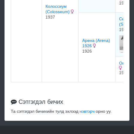
1908
Колоссиум
(Colosseum)
1937
Сент Д
(St Ja
1921
Арена (Arena)
1926
1926
Овал (O
1921
Сэтгэгдэл бичих
Та сэтгэгдэл бичихийн тулд эхлээд
нэвтэрч
орно уу.