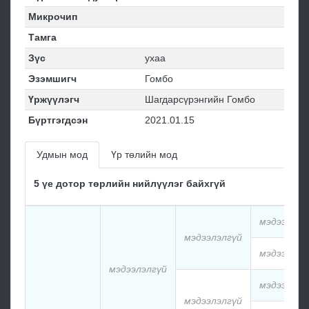
Микрочип
Тамга
Зүс
ухаа
Эзэмшигч
Гомбо
Үржүүлэгч
Шагдарсүрэнгийн Гомбо
Бүртгэгдсэн
2021.01.15
Удмын мод
Үр төлийн мод
5 үе дотор төрлийн нийлүүлэг байхгүй
мэдээлэлг
мэдээлэлгүй
мэдээлэлг
мэдээлэлгүй
мэдээлэлг
мэдээлэлгүй