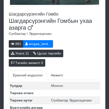
Шагдарсүрэнгийн Гомбо
Шагдарсүрэнгийн Гомбын ухаа
азарга
Сүхбаатар
Эрдэнэцагаан
881
amgaa_land...
Унага
11
Цусан төрлийн
Төлийн амжилт
0
Ерөнхий мэдээлэл
Амжилт
Үүлдэр
Монгол
Төрсөн огноо
Төрсөн нутаг
Сүхбаатар Эрдэнэцагаан
Бүртгэлийн дугаар