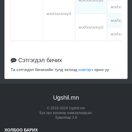
мэдээлэлг
мэдээлэлгүй
мэдээлэлг
мэдээлэлгүй
мэдээлэлг
Сэтгэгдэл бичих
Та сэтгэгдэл бичихийн тулд эхлээд
нэвтэрч
орно уу.
Ugshil.mn
© 2018-2026 Ugshil.mn
Бүх эрх хуулиар хамгаалагдсан.
Хувилбар 2.6
ХОЛБОО БАРИХ