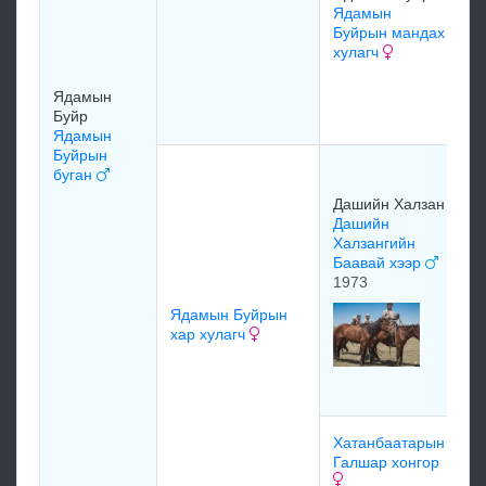
Ядамын
Буйрын мандах
хулагч
Я
Б
Б
Ядамын
х
Буйр
Ядамын
Буйрын
н
буган
Т
Дашийн Халзан
Д
Дашийн
Т
Халзангийн
ш
Баавай хээр
1
1973
Ядамын Буйрын
т
хар хулагч
Д
Ш
х
м
Хатанбаатарын
Галшар хонгор