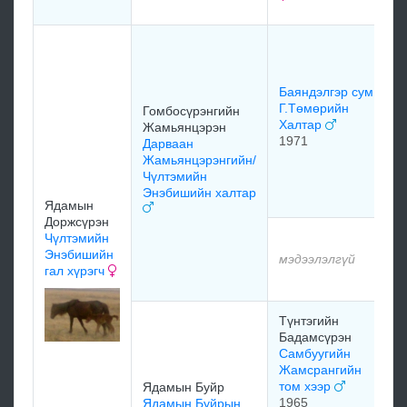
м
Б
п
Б
Баяндэлгэр сум
х
Г.Төмөрийн
Гомбосүрэнгийн
Халтар
Жамьянцэрэн
1971
Дарваан
Жамьянцэрэнгийн/
Чүлтэмийн
Энэбишийн халтар
м
Ядамын
Доржсүрэн
Чүлтэмийн
м
Энэбишийн
мэдээлэлгүй
гал хүрэгч
м
Түнтэгийн
м
Бадамсүрэн
Самбуугийн
Жамсрангийн
том хээр
Ядамын Буйр
м
1965
Ядамын Буйрын