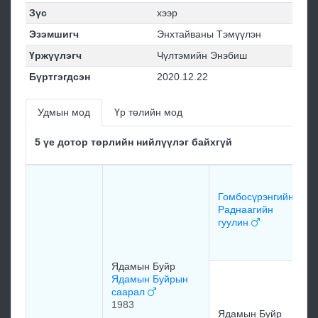
Зүс
хээр
Эзэмшигч
Энхтайваны Тэмүүлэн
Үржүүлэгч
Чүлтэмийн Энэбиш
Бүртгэгдсэн
2020.12.22
Удмын мод
Үр төлийн мод
5 үе дотор төрлийн нийлүүлэг байхгүй
Б
Ж
Гомбосүрэнгийн
г
Раднаагийн
гуулин
м
Ядамын Буйр
Б
Ядамын Буйрын
у
саарал
М
1983
Ядамын Буйр
х