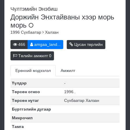
Чүлтэмийн Энэбиш
Доржийн Энхтайваны хээр морь
морь
1996
Сүхбаатар
Халзан
466
amgaa_land...
Цусан төрлийн
Төлийн амжилт
0
Ерөнхий мэдээлэл
Амжилт
Үүлдэр
-
Төрсөн огноо
1996..
Төрсөн нутаг
Сүхбаатар Халзан
Бүртгэлийн дугаар
Микрочип
Тамга