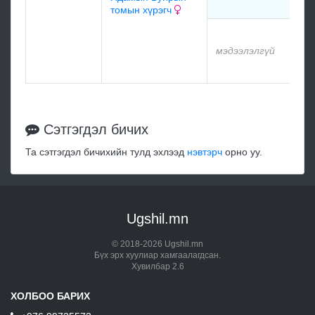
томын хүрэгч
м
мэдээлэлгүй
м
Сэтгэгдэл бичих
Та сэтгэгдэл бичихийн тулд эхлээд
нэвтэрч
орно уу.
Ugshil.mn
© 2018-2026 Ugshil.mn
Бүх эрх хуулиар хамгаалагдсан.
Хувилбар 2.6
ХОЛБОО БАРИХ