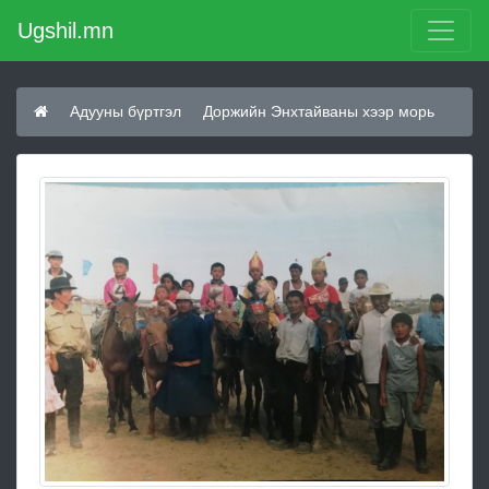
Ugshil.mn
Адууны бүртгэл
Доржийн Энхтайваны хээр морь