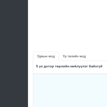
Удмын мод
Үр төлийн мод
5 үе дотор төрлийн нийлүүлэг байхгүй