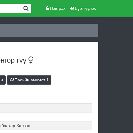
Нэвтрэх
Бүртгүүлэх
онгор
гүү
йн
Төлийн амжилт
1
хбаатар Халзан