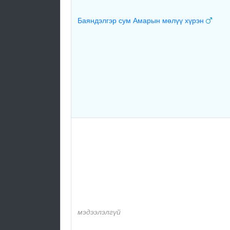
Баяндэлгэр сум Амарын мөлүү хүрэн
мэдээлэлгүй