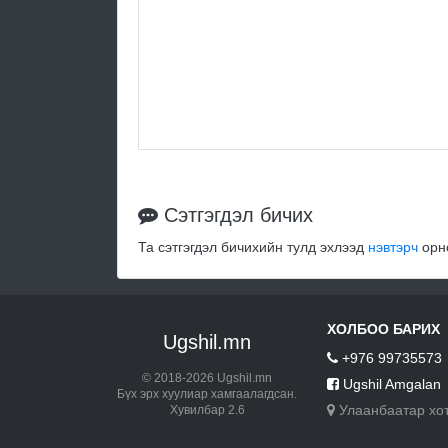
Сэтгэгдэл бичих
Та сэтгэгдэл бичихийн тулд эхлээд
нэвтэрч
орно
ХОЛБОО БАРИХ
Ugshil.mn
+976 99735573
© 2018-2026 Ugshil.mn
Ugshil Amgalan
Бүх эрх хуулиар хамгаалагдсан.
Улаанбаатар хо
Хувилбар 2.6