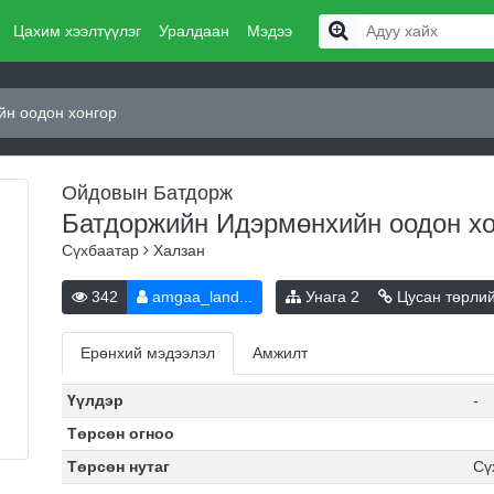
Цахим хээлтүүлэг
Уралдаан
Мэдээ
н оодон хонгор
Ойдовын Батдорж
Батдоржийн Идэрмөнхийн оодон х
Сүхбаатар
Халзан
342
amgaa_land...
Унага
2
Цусан төрли
Ерөнхий мэдээлэл
Амжилт
Үүлдэр
-
Төрсөн огноо
Төрсөн нутаг
Сү