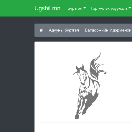
Ugshil.mn
Бүртгэл
Тэргүүлэх үзүүлэлт
Адууны бүртгэл
Батдоржийн Идэрмөнхий