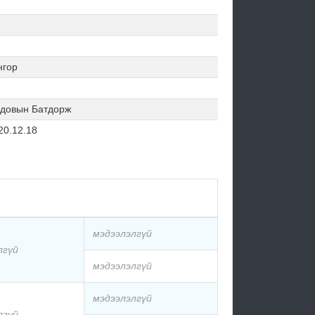
нгор
довын Батдорж
20.12.18
мэдээлэлгүй
лгүй
мэдээлэлгүй
мэдээлэлгүй
лгүй