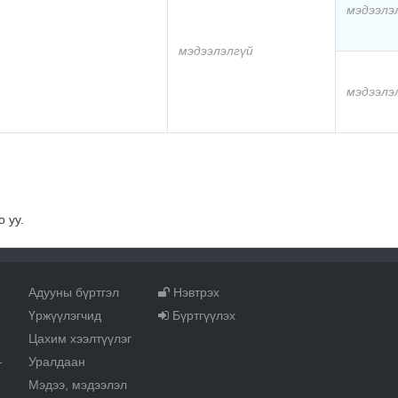
мэдээлэ
мэдээлэлгүй
мэдээлэ
 уу.
Адууны бүртгэл
Нэвтрэх
Үржүүлэгчид
Бүртгүүлэх
Цахим хээлтүүлэг
Уралдаан
т
Мэдээ, мэдээлэл