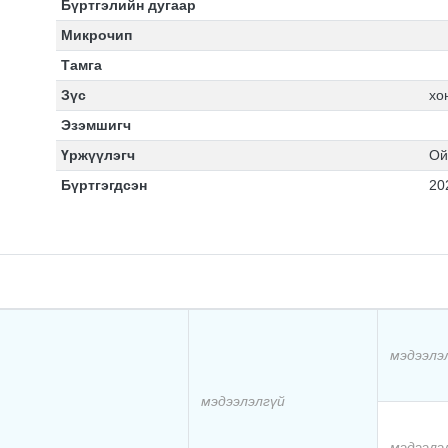
Бүртгэлийн дугаар
Микрочип
Тамга
Зүс
хо
Эзэмшигч
Үржүүлэгч
Ой
Бүртгэгдсэн
20
мэдээлэ
мэдээлэлгүй
мэдээлэ