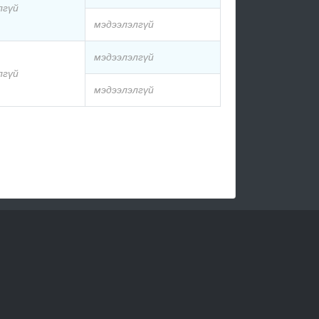
лгүй
мэдээлэлгүй
мэдээлэлгүй
лгүй
мэдээлэлгүй