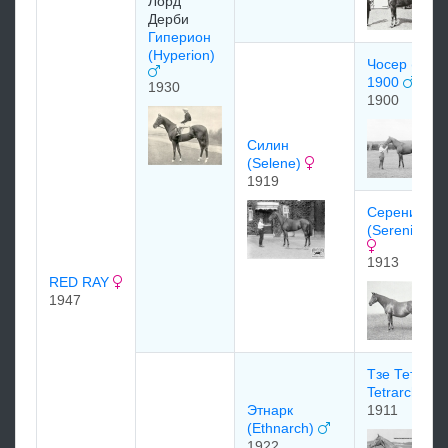
Лоpд
Дepби
Гиперион
(Hyperion)
Чосер (Chau
1900
1930
1900
Силин
(Selene)
1919
Cеpенисси
(Serenissim
1913
RED RAY
1947
Тзе Тетрарк
Tetrarch)
Этнарк
1911
(Ethnarch)
1922