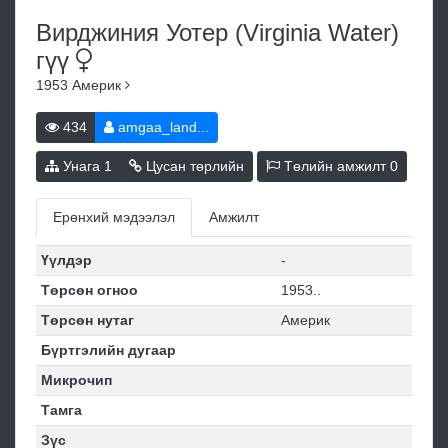
Bирджиния Уотер (Virginia Water)
гүү
1953
Америк
434
amgaa_land...
Унага
1
Цусан төрлийн
Төлийн амжилт
0
Ерөнхий мэдээлэл
Амжилт
Үүлдэр
-
Төрсөн огноо
1953..
Төрсөн нутаг
Америк
Бүртгэлийн дугаар
Микрочип
Тамга
Зүс