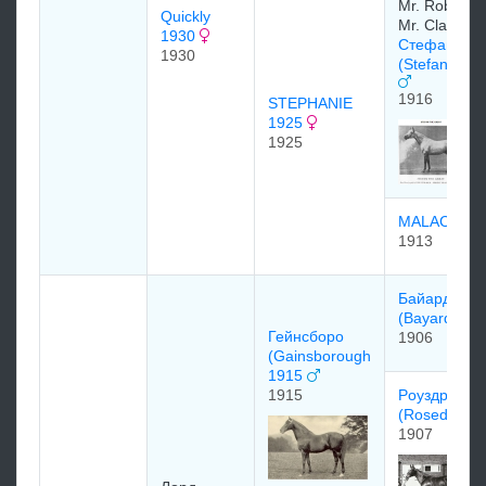
Mr. Robinso
Quickly
Mr. Clark
1930
Стефан Тзе
1930
(Stefan The 
1916
STEPHANIE
1925
1925
MALACHIT
1913
Бaйaрдо
(Bayardo) 1
Гейнсборо
1906
(Gainsborough
1915
1915
Рoуздрoп
(Rosedrop)
1907