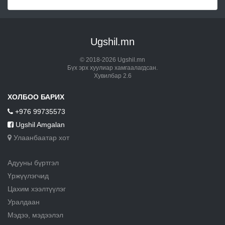
Ugshil.mn
© 2018-2026 Ugshil.mn
Бүх эрх хуулиар хамгаалагдсан.
Хувилбар 2.6
ХОЛБОО БАРИХ
+976 99735573
Ugshil Amgalan
Улаанбаатар хот
Адууны бүртгэл
Үржүүлэгчид
Цахим хээлтүүлэг
Уралдаан
Мэдээ, мэдээлэл