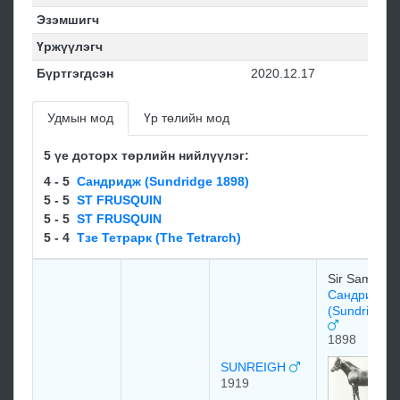
Эзэмшигч
Үржүүлэгч
Бүртгэгдсэн
2020.12.17
Удмын мод
Үр төлийн мод
5 үе доторх төрлийн нийлүүлэг:
4 - 5
Сандридж (Sundridge 1898)
5 - 5
ST FRUSQUIN
5 - 5
ST FRUSQUIN
5 - 4
Тзе Тетрарк (The Tetrarch)
Sir Samuel S
Сандридж
(Sundridge 
1898
SUNREIGH
1919