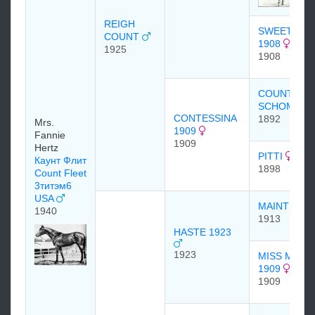
REIGH
SWEET BRI
COUNT
1908
1925
1908
COUNT
SCHOMBE
CONTESSINA
1892
Mrs.
1909
Fannie
1909
Hertz
PITTI
Каунт Флит
1898
Count Fleet
3титэм6
USA
MAINTENA
1940
1913
HASTE 1923
1923
MISS MALA
1909
1909