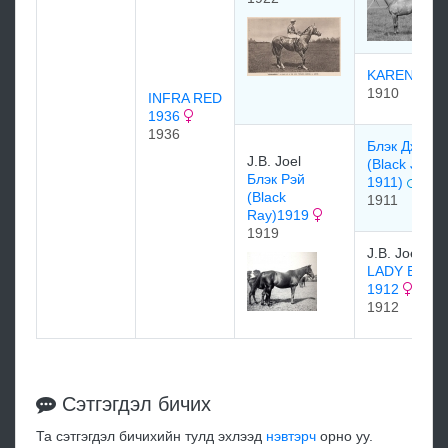
KARENZA 1
1910
INFRA RED
1936
1936
Блэк Джест
J.B. Joel
(Black Jeste
Блэк Рэй
1911)
(Black
1911
Ray)1919
1919
J.B. Joel
LADY BRILL
1912
1912
Сэтгэгдэл бичих
Та сэтгэгдэл бичихийн тулд эхлээд
нэвтэрч
орно уу.