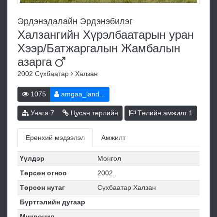
Эрдэнэдалайн Эрдэнэбилэг
Халзангийн Хүрэлбаатарын уран
Хээр/Батжаргалын Жамбалын
азарга
2002
Сүхбаатар
Халзан
1075
amgaa_land...
Унага
7
Цусан төрлийн
Төлийн амжилт
1
Ерөнхий мэдээлэл
Амжилт
Үүлдэр
Монгол
Төрсөн огноо
2002..
Төрсөн нутаг
Сүхбаатар Халзан
Бүртгэлийн дугаар
Микрочип