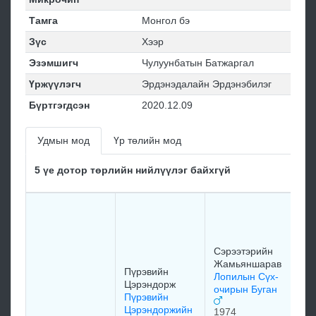
Тамга
Монгол бэ
Зүс
Хээр
Эзэмшигч
Чулуунбатын Батжаргал
Үржүүлэгч
Эрдэнэдалайн Эрдэнэбилэг
Бүртгэгдсэн
2020.12.09
Удмын мод
Үр төлийн мод
5 үе дотор төрлийн нийлүүлэг байхгүй
Га
Лу
Сэ
Жа
Сэрээтэрийн
ца
Жамьяншарав
Пүрэвийн
Лопилын Сүх-
19
Цэрэндорж
очирын Буган
Пүрэвийн
Цэрэндоржийн
1974