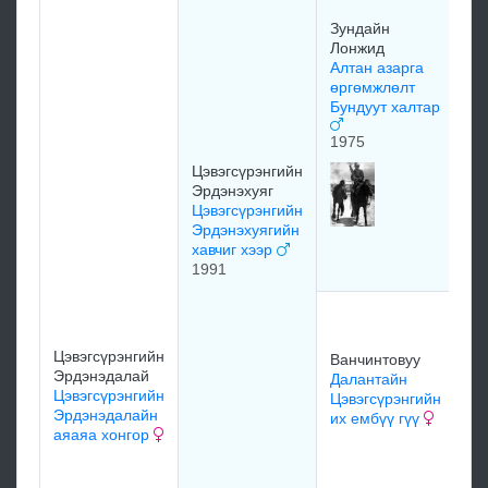
Пи
Зундайн
Цэ
Лонжид
Он
Алтан азарга
ша
өргөмжлөлт
19
Бундуут халтар
1975
Цэвэгсүрэнгийн
Эрдэнэхуяг
Цэвэгсүрэнгийн
Зу
Эрдэнэхуягийн
Ло
хавчиг хээр
но
1991
Го
Ва
Го
Цэвэгсүрэнгийн
Ванчинтовуу
Ва
Эрдэнэдалай
Далантайн
хо
Цэвэгсүрэнгийн
Цэвэгсүрэнгийн
19
Эрдэнэдалайн
их ембүү гүү
аяаяа хонгор
мэ