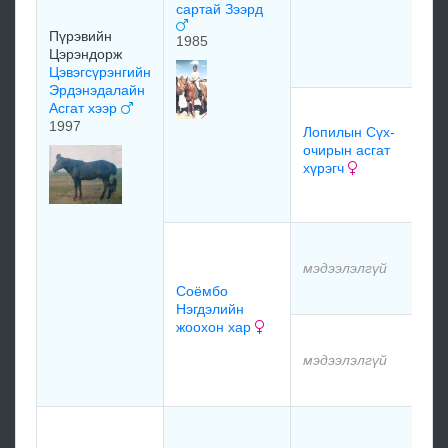
сартай Зээрд
Пүрэвийн
1985
Цэрэндорж
мэ
Цэвэгсүрэнгийн
Эрдэнэдалайн
Асгат хээр
Ло
1997
оч
Лопилын Сүх-
хү
очирын асгат
хүрэгч
мэ
мэ
мэдээлэлгүй
Соёмбо
мэ
Нэгдэлийн
жоохон хар
мэ
мэдээлэлгүй
мэ
Гэ
Ба