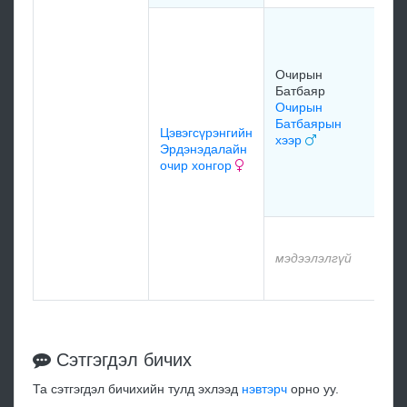
Сэ
Жа
Го
Очирын
ба
Батбаяр
19
Очирын
Батбаярын
Цэвэгсүрэнгийн
хээр
Эрдэнэдалайн
очир хонгор
мэ
мэ
мэдээлэлгүй
мэ
Сэтгэгдэл бичих
Та сэтгэгдэл бичихийн тулд эхлээд
нэвтэрч
орно уу.