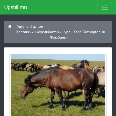
Ugshil.mn
Адууны бүртгэл
Халзангийн Хүрэлбаатарын уран Хээр/Батжаргалын
Жамбалын