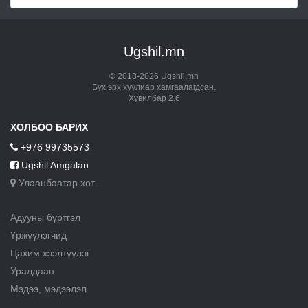
Ugshil.mn
© 2018-2026 Ugshil.mn
Бүх эрх хуулиар хамгаалагдсан.
Хувилбар 2.6
ХОЛБОО БАРИХ
+976 99735573
Ugshil Amgalan
Улаанбаатар хот
Адууны бүртгэл
Үржүүлэгчид
Цахим хээлтүүлэг
Уралдаан
Мэдээ, мэдээлэл