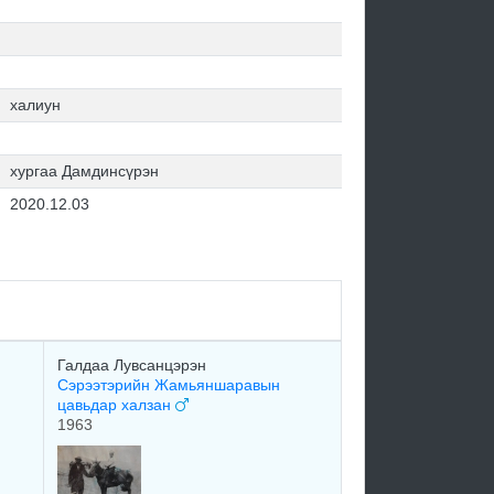
халиун
хургаа Дамдинсүрэн
2020.12.03
Галдаа Лувсанцэрэн
Сэрээтэрийн Жамьяншаравын
цавьдар халзан
1963