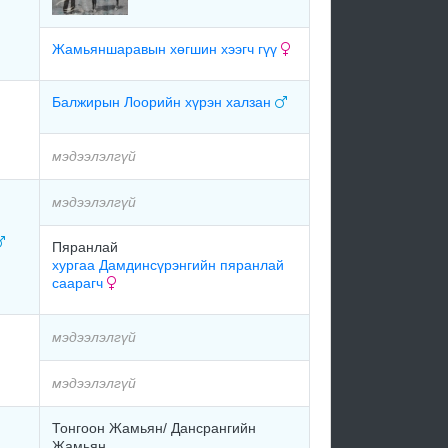
Жамьяншаравын хөгшин хээгч гүү
Балжирын Лоорийн хүрэн халзан
мэдээлэлгүй
мэдээлэлгүй
Пяранлай
хургаа Дамдинсүрэнгийн пяранлай
саарагч
мэдээлэлгүй
мэдээлэлгүй
Тонгоон Жамьян/ Дансрангийн
Жамьян