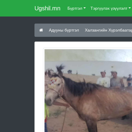
Ugshil.mn
Бүртгэл
Тэргүүлэх үзүүлэлт
Адууны бүртгэл
Халзангийн Хүрэлбаата