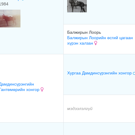
1984
Балжирын Лоорь
Балжирын Лоорийн өсгий цагаан
хүрэн халзан
Хургаа Дамдинсүрэнгийн хонгор
Дамдинсүрэнгийн
Гантөмөрийн хонгор
мэдээлэлгүй