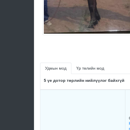
Удмын мод
Үр төлийн мод
5 үе дотор төрлийн нийлүүлэг байхгүй