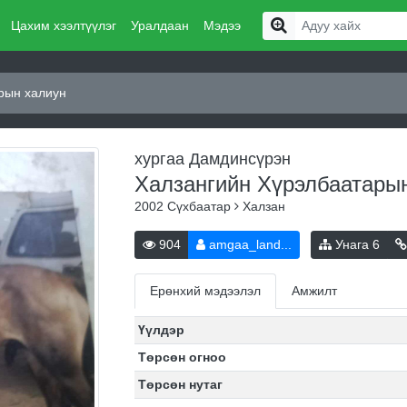
Цахим хээлтүүлэг
Уралдаан
Мэдээ
рын халиун
хургаа Дамдинсүрэн
Халзангийн Хүрэлбаатары
2002
Сүхбаатар
Халзан
904
amgaa_land...
Унага
6
Ерөнхий мэдээлэл
Амжилт
Үүлдэр
Төрсөн огноо
Төрсөн нутаг