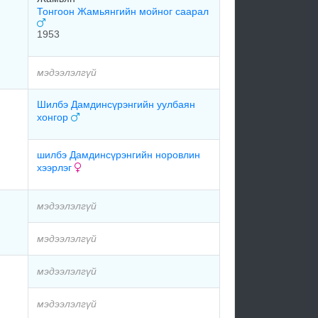
Тонгоон Жамьянгийн мойног саарал
1953
мэдээлэлгүй
Шилбэ Дамдинсүрэнгийн уулбаян
хонгор
шилбэ Дамдинсүрэнгийн норовлин
хээрлэг
мэдээлэлгүй
мэдээлэлгүй
мэдээлэлгүй
мэдээлэлгүй