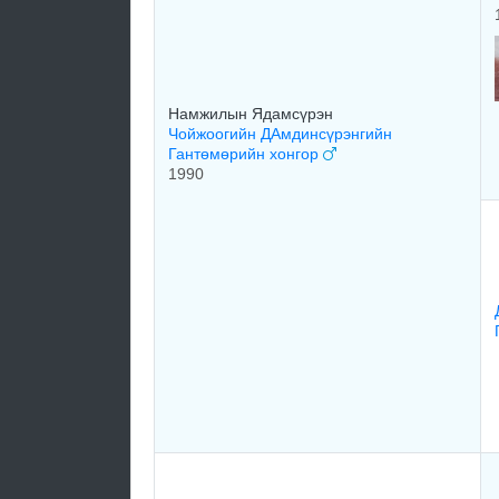
Намжилын Ядамсүрэн
Чойжоогийн ДАмдинсүрэнгийн
Гантөмөрийн хонгор
1990