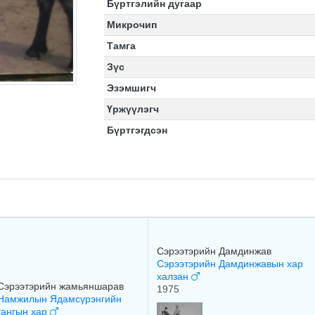
Бүртгэлийн дугаар
Микрочип
Тамга
Зүс
Эзэмшигч
Үржүүлэгч
Бүртгэгдсэн
Сэрээтэрийн Дамдинжав
Сэрээтэрийн Дамдинжавын хар
халзан
Сэрээтэрийн жамьяншарав
1975
Намжилын Ядамсүрэнгийн
гангын хар