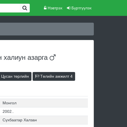
Нэвтрэх
Бүртгүүлэх
н халиун
азарга
Цусан төрлийн
Төлийн амжилт
4
Монгол
2002..
Сүхбаатар Халзан