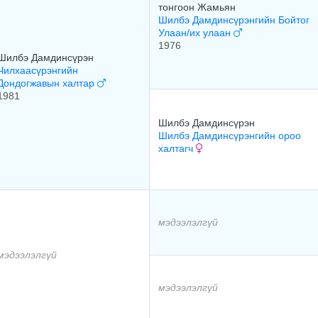
тонгоон Жамьян
Шилбэ Дамдинсүрэнгийн Бойтог
Улаан/их улаан
1976
Шилбэ Дамдинсүрэн
Чилхаасүрэнгийн
Дондогжавын халтар
1981
Шилбэ Дамдинсүрэн
Шилбэ Дамдинсүрэнгийн ороо
халтагч
мэдээлэлгүй
мэдээлэлгүй
мэдээлэлгүй