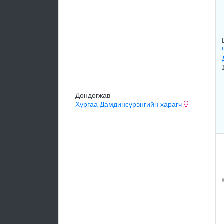
Дондогжав
Хургаа Дамдинсүрэнгийн харагч