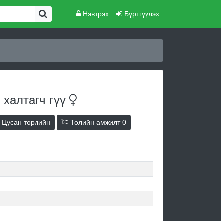
Нэвтрэх
Бүртгүүлэх
 халтагч
гүү
Цусан төрлийн
Төлийн амжилт
0