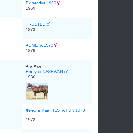
Ekvatoriya 1969
1969
TRUSTED
1973
ADMETA 1978
1978
Ага Хан
Нашуан NASHWAN
1986
Фиеста Фан FIESTA FUN 1978
1978