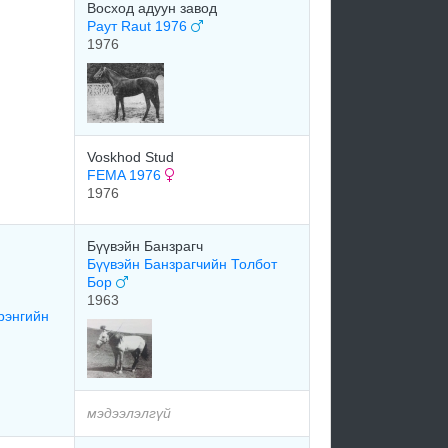
Восход адуун завод
Раут Raut 1976
1976
Voskhod Stud
FEMA 1976
1976
Бүүвэйн Банзрагч
Бүүвэйн Банзрагчийн Толбот
Бор
1963
рэнгийн
мэдээлэлгүй