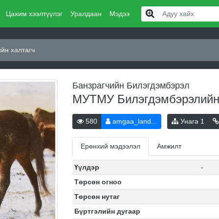
Цахим хээлтүүлэг
Уралдаан
Мэдээ
йн халтагч
Банзрагчийн Билэгдэмбэрэл
МУТМУ Билэгдэмбэрэлийн
580
amgaa_land...
Унага
1
Ерөнхий мэдээлэл
Амжилт
Үүлдэр
-
Төрсөн огноо
Төрсөн нутаг
Бүртгэлийн дугаар