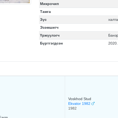
Микрочип
Тамга
Зүс
халт
Эзэмшигч
Үржүүлэгч
Банз
Бүртгэгдсэн
2020.
Voskhod Stud
Ekvator 1982
1982
Farm