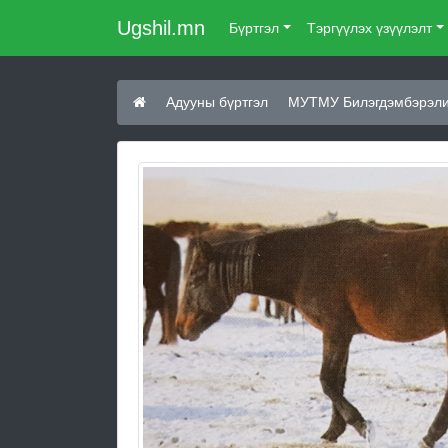
Ugshil.mn
Бүртгэл
Тэргүүлэх үзүүлэлт
Адууны бүртгэл
МУТМУ Билэгдэмбэрэли