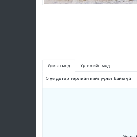
Удмын мод
Үр төлийн мод
5 үе дотор төрлийн нийлүүлэг байхгүй
Gorny 