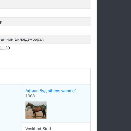
ар
рагчийн Билэгдэмбэрэл
11.30
Афинс Вуд athens wood
1968
Voskhod Stud