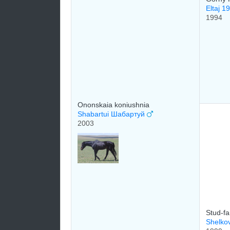
Eltaj 1
1994
Ononskaia koniushnia
Shabartui Шабартуй
2003
Stud-fa
Shelko