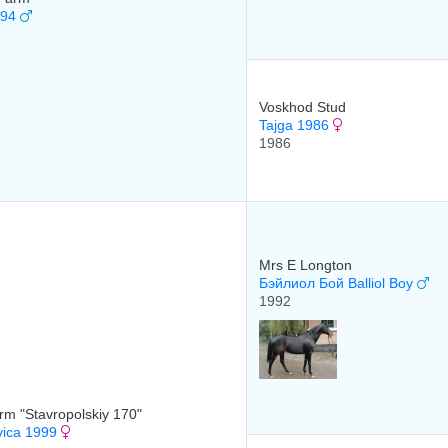
994
Voskhod Stud
Tajga 1986
1986
Mrs E Longton
Бэйлиол Бой Balliol Boy
1992
rm "Stavropolskiy 170"
vica 1999