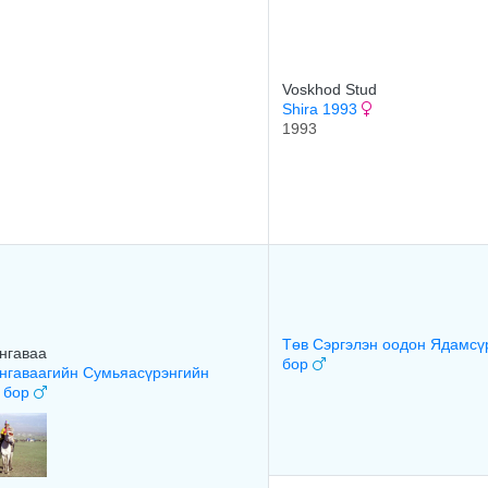
Voskhod Stud
Shira 1993
1993
Төв Сэргэлэн оодон Ядамсү
нгаваа
бор
гаваагийн Сумьяасүрэнгийн
 бор