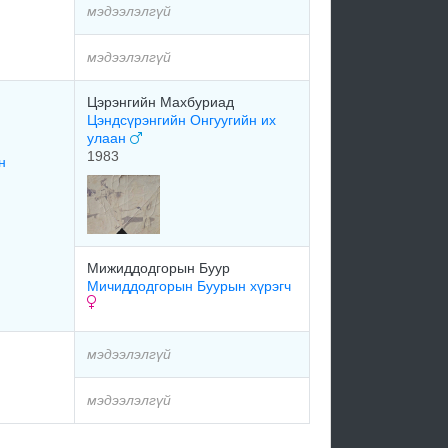
мэдээлэлгүй
мэдээлэлгүй
Цэрэнгийн Махбуриад
Цэндсүрэнгийн Онгуугийн их
улаан
1983
н
Мижиддодгорын Буур
Мичиддодгорын Буурын хүрэгч
мэдээлэлгүй
мэдээлэлгүй