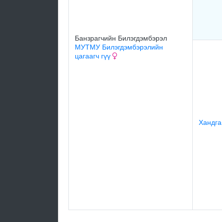
Банзрагчийн Билэгдэмбэрэл
МУТМУ Билэгдэмбэрэлийн
цагаагч гүү
Хандга