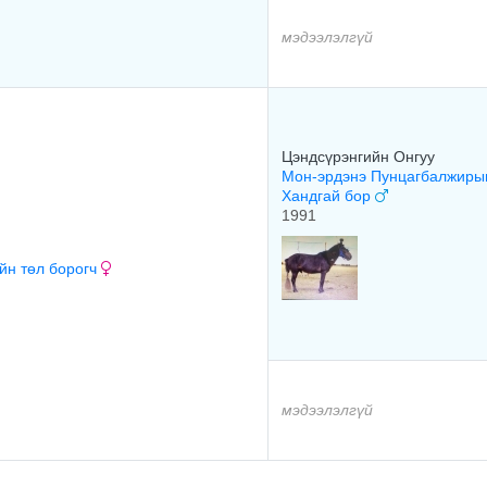
мэдээлэлгүй
Цэндсүрэнгийн Онгуу
Мон-эрдэнэ Пунцагбалжиры
Хандгай бор
1991
йн төл борогч
мэдээлэлгүй