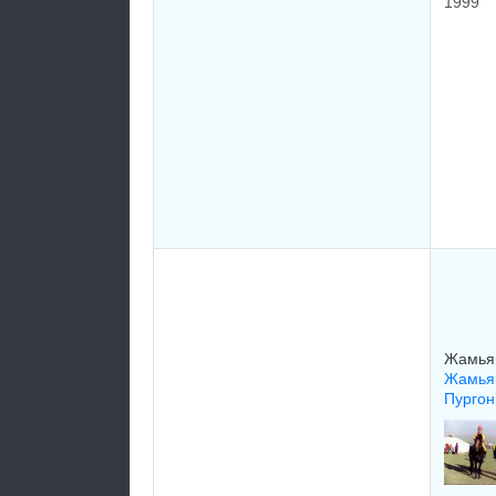
1999
Жамья
Жамьян
Пургон