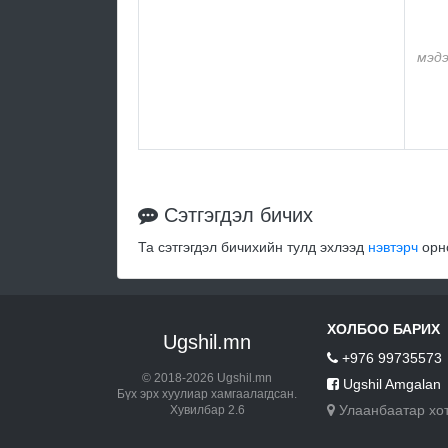
мэдэ
Сэтгэгдэл бичих
Та сэтгэгдэл бичихийн тулд эхлээд
нэвтэрч
орно
ХОЛБОО БАРИХ
Ugshil.mn
+976 99735573
© 2018-2026 Ugshil.mn
Ugshil Amgalan
Бүх эрх хуулиар хамгаалагдсан.
Улаанбаатар хо
Хувилбар 2.6