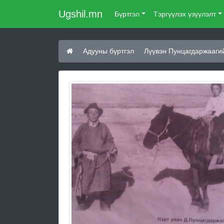
Ugshil.mn
Бүртгэл
Тэргүүлэх үзүүлэлт
Адууны бүртгэл
Лүүвэн Пунцагдаржааги