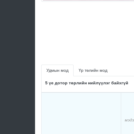
Удмын мод
Үр төлийн мод
5 үе дотор төрлийн нийлүүлэг байхгүй
мэдэ