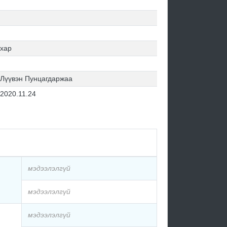
хар
Лүүвэн Пунцагдаржаа
2020.11.24
мэдээлэлгүй
мэдээлэлгүй
мэдээлэлгүй