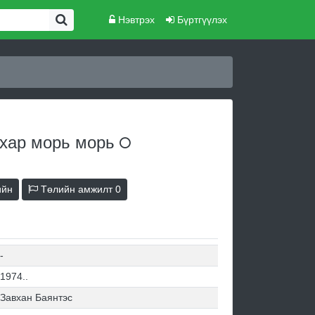
Нэвтрэх
Бүртгүүлэх
 хар морь
морь
ийн
Төлийн амжилт
0
-
1974..
Завхан Баянтэс