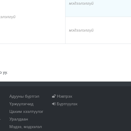
мэдээлэлгүй
элэлгүй
мэдээлэлгүй
 уу.
Адууны бүртгэл
Нэвтрэх
Үржүүлэгчид
Бүртгүүлэх
Цахим хээлтүүлэг
Уралдаан
т
Мэдээ, мэдээлэл