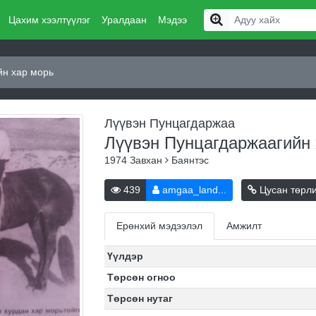
Цахим хээлтүүлэг
Уралдаан
Мэдээ
йн хар морь
Лүүвэн Пунцагдаржаа
Лүүвэн Пунцагдаржаагийн
1974
Завхан
Баянтэс
439
amgaa_land...
Цусан төрл
Ерөнхий мэдээлэл
Амжилт
Үүлдэр
Төрсөн огноо
Төрсөн нутаг