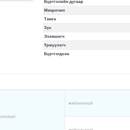
Бүртгэлийн дугаар
Микрочип
Тамга
Зүс
Эзэмшигч
Үржүүлэгч
Бүртгэгдсэн
мэдээлэлгүй
элэлгүй
мэдээлэлгүй