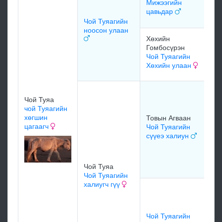
Мижээгийн
цавьдар
мэ
Чой Туяагийн
ноосон улаан
Хөхийн
мэ
Гомбосүрэн
Чой Туяагийн
Хөхийн улаан
мэ
Цэ
Чой Туяа
Жи
чой Туяагийн
То
хөгшин
Товын Агваан
Сү
цагаагч
Чой Туяагийн
ха
сүүеэ халиун
Со
зэг
Чой Туяа
Чой Туяагийн
халиугч гүү
Но
Но
Ба
ха
Чой Туяагийн