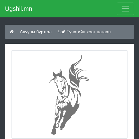
Ugshil.mn
Адууны бүртгэл
Чой Туяагийн хөөт цагаан