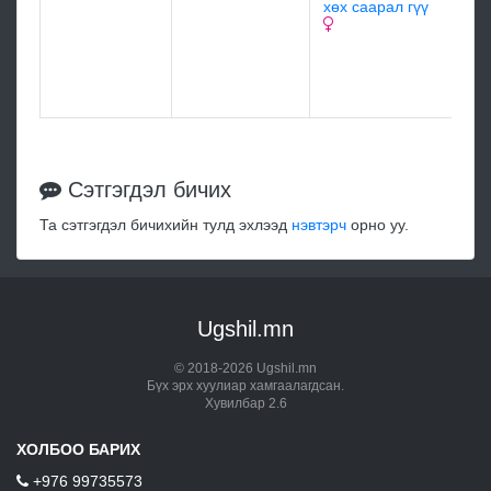
19
хөх саарал гүү
Зо
ша
Сэтгэгдэл бичих
Та сэтгэгдэл бичихийн тулд эхлээд
нэвтэрч
орно уу.
Ugshil.mn
© 2018-2026 Ugshil.mn
Бүх эрх хуулиар хамгаалагдсан.
Хувилбар 2.6
ХОЛБОО БАРИХ
+976 99735573