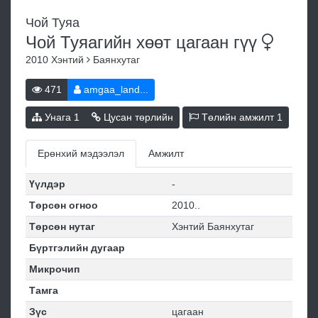
Чой Туяа
Чой Туяагийн хөөт цагаан
гүү
2010
Хэнтий
Баянхутаг
471
amgaa_land...
Унага
1
Цусан төрлийн
Төлийн амжилт
1
Ерөнхий мэдээлэл
Амжилт
Үүлдэр
-
Төрсөн огноо
2010..
Төрсөн нутаг
Хэнтий Баянхутаг
Бүртгэлийн дугаар
Микрочип
Тамга
Зүс
цагаан