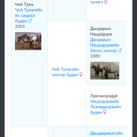
хулагч
Чой Туяа
Чой Туяагийн
мэ
их саарал
будан
2003
Жа
Дандарын
Но
Нацагдорж
Уч
Дандарын
Ба
Нацагдоржийн
босоо хонгор
1980
бая
Чой Туяагийн
Ён
хонгор будан
ца
Бая
Лувсанзундуй
Лу
Нацагдоржийн
бу
Лхагвадоржийн
будан
мэ
Дашдаржаагийн
мэ