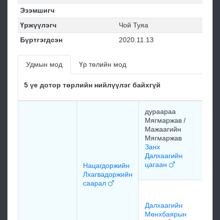
Эзэмшигч
Үржүүлэгч
Чой Туяа
Бүртгэгдсэн
2020.11.13
Удмын мод
Үр төлийн мод
5 үе дотор төрлийн нийлүүлэг байхгүй
дураараа
Со
Мягмаржав /
Бя
Мажаагийн
ул
Мягмаржав
Занх
Далхаагийн
цагаан
Нацагдоржийн
мэ
Лхагвадоржийн
саарал
Бу
Тар
Далхаагийн
за
Мөнхбаярын