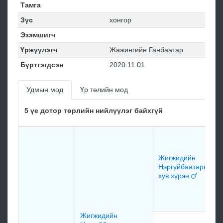
Тамга
Зүс
хонгор
Эзэмшигч
Үржүүлэгч
Жажингийн Ганбаатар
Бүртгэгдсэн
2020.11.01
Удмын мод
Үр төлийн мод
5 үе дотор төрлийн нийлүүлэг байхгүй
Жигжидийн
Нэргүйбаатарын
хув хүрэн
Жигжидийн