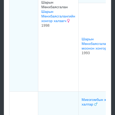
Шарын
Мөнхбаясгалан
Шарын
Мөнхбаясгалангийн
хонгор халзагч
1998
Шарын
Мөнхбаясгалангий
моонон хонгор
1993
Миеэгомбын жажин
халтар