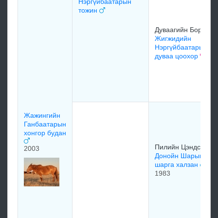
Нэргүйбаатарын
тожин
Дуваагийн Бор
Жигжидийн
Нэргүйбаатарын
дуваа цоохор
Жажингийн
Ганбаатарын
хонгор будан
Пилийн Цэндсүрэн
2003
Донойн Шарын
шарга халзан
1983