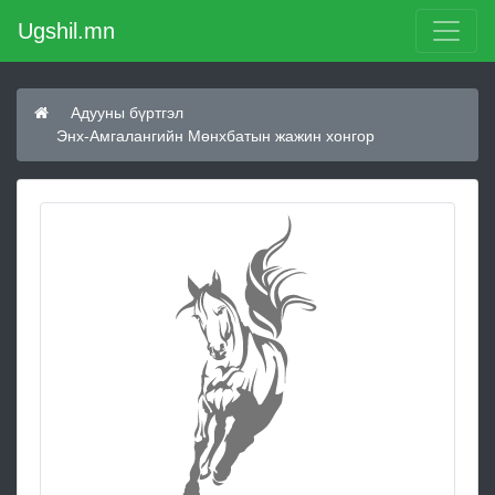
Ugshil.mn
Адууны бүртгэл
Энх-Амгалангийн Мөнхбатын жажин хонгор