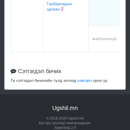
Ганбаатарын
цагаан
мэдээлэлгүй
Сэтгэгдэл бичих
Та сэтгэгдэл бичихийн тулд эхлээд
нэвтэрч
орно уу.
Ugshil.mn
© 2018-2026 Ugshil.mn
Бүх эрх хуулиар хамгаалагдсан.
Хувилбар 2.6