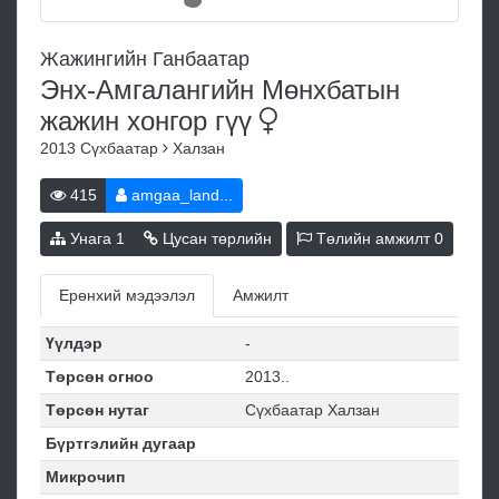
Жажингийн Ганбаатар
Энх-Амгалангийн Мөнхбатын
жажин хонгор
гүү
2013
Сүхбаатар
Халзан
415
amgaa_land...
Унага
1
Цусан төрлийн
Төлийн амжилт
0
Ерөнхий мэдээлэл
Амжилт
Үүлдэр
-
Төрсөн огноо
2013..
Төрсөн нутаг
Сүхбаатар Халзан
Бүртгэлийн дугаар
Микрочип