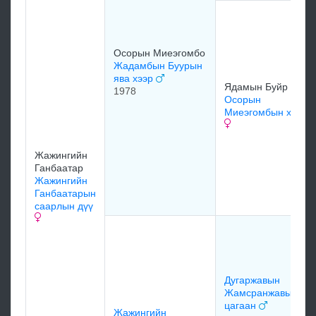
Осорын Миеэгомбо
Жадамбын Буурын
ява хээр
Ядамын Буйр
1978
Осорын
Миеэгомбын хонго
Жажингийн
Ганбаатар
Жажингийн
Ганбаатарын
саарлын дүү
Дугаржавын
Жамсранжавын
цагаан
Жажингийн