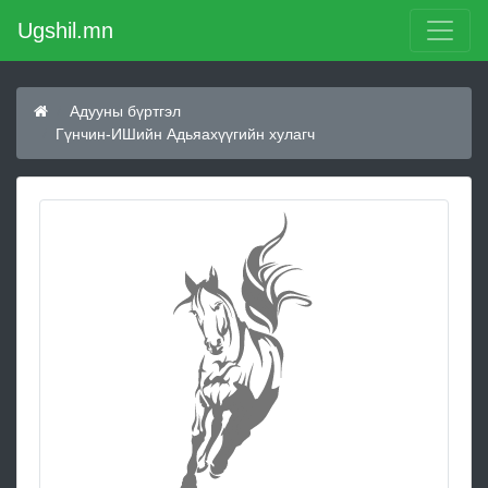
Ugshil.mn
Адууны бүртгэл
Гүнчин-ИШийн Адьяахүүгийн хулагч