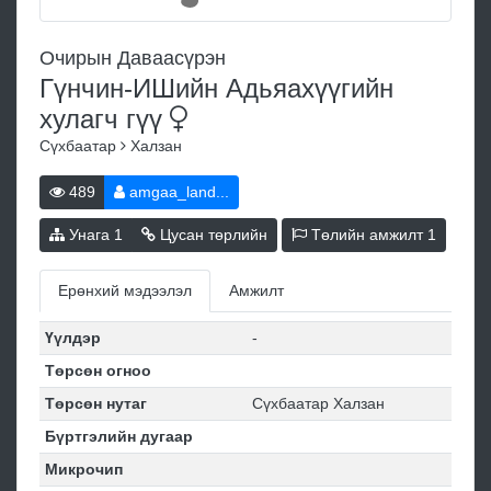
Очирын Даваасүрэн
Гүнчин-ИШийн Адьяахүүгийн
хулагч
гүү
Сүхбаатар
Халзан
489
amgaa_land...
Унага
1
Цусан төрлийн
Төлийн амжилт
1
Ерөнхий мэдээлэл
Амжилт
Үүлдэр
-
Төрсөн огноо
Төрсөн нутаг
Сүхбаатар Халзан
Бүртгэлийн дугаар
Микрочип