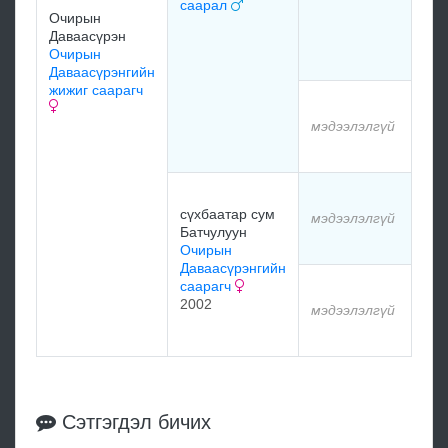
саарал
Ооё
Очирын
хар
Даваасүрэн
Очирын
Даваасүрэнгийн
жижиг саарагч
мэд
мэдээлэлгүй
мэд
мэд
сүхбаатар сум
мэдээлэлгүй
Батчулуун
мэд
Очирын
Даваасүрэнгийн
саарагч
мэд
2002
мэдээлэлгүй
мэд
Сэтгэгдэл бичих