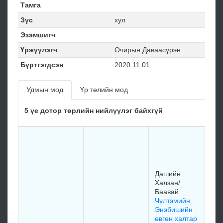
Тамга
Зүс
хул
Эзэмшигч
Үржүүлэгч
Очирын Даваасүрэн
Бүртгэгдсэн
2020.11.01
Удмын мод
Үр төлийн мод
5 үе дотор төрлийн нийлүүлэг байхгүй
Зун
Ло
Алт
өрг
Бун
Дашийн
ха
Халзан/
197
Баавай
Чүлтэмийн
Энэбишийн
өвгөн халтар