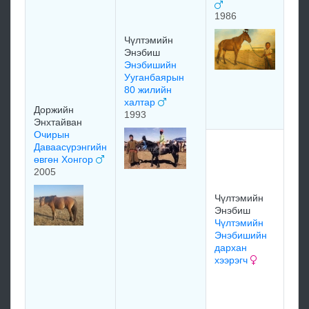
1986
Да
Чүлтэмийн
Хал
Энэбиш
Баа
Энэбишийн
Да
Ууганбаярын
Хал
80 жилийн
ха
халтар
цаг
Доржийн
1993
Энхтайван
Очирын
Жа
Даваасүрэнгийн
Осо
өвгөн Хонгор
очи
2005
Жа
Осо
Чүлтэмийн
оч
Энэбиш
Ха
Чүлтэмийн
ха
Энэбишийн
дархан
хээрэгч
Р
Раг
Ооё
бор