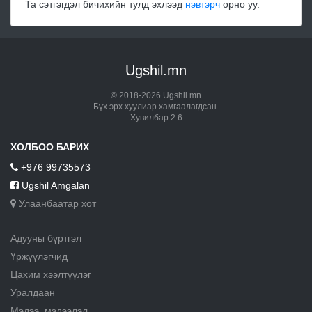
Та сэтгэгдэл бичихийн тулд эхлээд
нэвтэрч
орно уу.
Ugshil.mn
© 2018-2026 Ugshil.mn
Бүх эрх хуулиар хамгаалагдсан.
Хувилбар 2.6
ХОЛБОО БАРИХ
+976 99735573
Ugshil Amgalan
Улаанбаатар хот
Адууны бүртгэл
Үржүүлэгчид
Цахим хээлтүүлэг
Уралдаан
Мэдээ, мэдээлэл