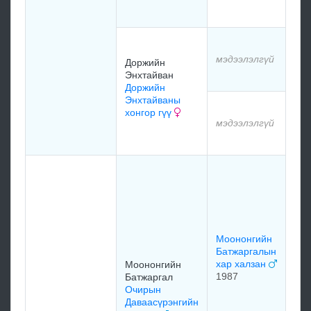
мэд
мэдээлэлгүй
Доржийн
Энхтайван
мэд
Доржийн
Энхтайваны
мэд
хонгор гүү
мэдээлэлгүй
мэд
Лув
Ша
Лам
Раг
хар
197
Моононгийн
Батжаргалын
хар халзан
Моононгийн
1987
Батжаргал
Очирын
Даваасүрэнгийн
Раг