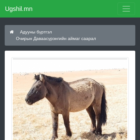
Ugshil.mn
Адууны бүртгэл
Очирын Даваасүрэнгийн аймаг саарал