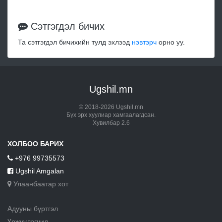
Сэтгэгдэл бичих
Та сэтгэгдэл бичихийн тулд эхлээд
нэвтэрч
орно уу.
Ugshil.mn
© 2018-2026 Ugshil.mn
Бүх эрх хуулиар хамгаалагдсан.
Хувилбар 2.6
ХОЛБОО БАРИХ
+976 99735573
Ugshil Amgalan
Улаанбаатар хот
Адууны бүртгэл
Үржүүлэгчид