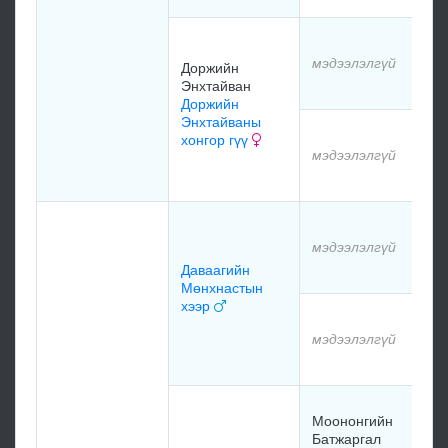
мэдээлэлгүй
Доржийн
Энхтайван
Доржийн
Энхтайваны
хонгор гүү
мэдээлэлгүй
мэдээлэлгүй
Даваагийн
Мөнхнастын
хээр
мэдээлэлгүй
Моононгийн
Батжаргал