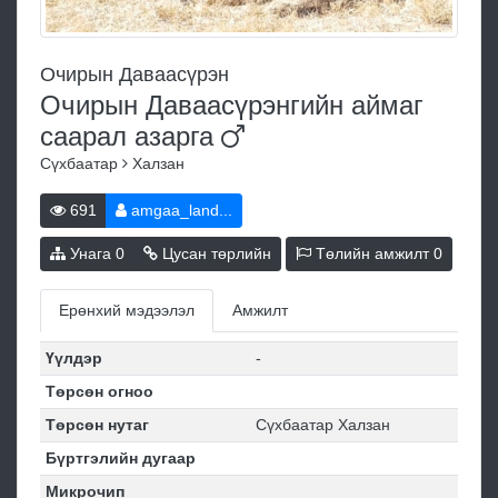
Очирын Даваасүрэн
Очирын Даваасүрэнгийн аймаг
саарал
азарга
Сүхбаатар
Халзан
691
amgaa_land...
Унага
0
Цусан төрлийн
Төлийн амжилт
0
Ерөнхий мэдээлэл
Амжилт
Үүлдэр
-
Төрсөн огноо
Төрсөн нутаг
Сүхбаатар Халзан
Бүртгэлийн дугаар
Микрочип