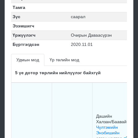
Тамга
Зүс
саарал
Эзэмшигч
Үржүүлэгч
Очирын Даваасүрэн
Бүртгэгдсэн
2020.11.01
Удмын мод
Үр төлийн мод
5 үе дотор төрлийн нийлүүлэг байхгүй
Дашийн
Халзан/Баавай
Чүлтэмийн
Энэбишийн