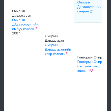
Очирын
Даваасүрэнгийн
Очирын
саарал
Даваасүрэн
Очирын
ДАваасүрэнгийн
ембүү харагч
2007
Очирын
Даваасүрэн
Очирын
Даваасүрэнгийн
хээр халзагч
Гонгорын Очир
Гонгорын Очир
багшийн хээр
халзагч