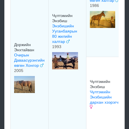
өвгөн халтар
1986
Чүлтэмийн
Энэбиш
Энэбишийн
Ууганбаярын
80 жилийн
халтар
Доржийн
1993
Энхтайван
Очирын
Даваасүрэнгийн
өвгөн Хонгор
2005
Чүлтэмийн
Энэбиш
Чүлтэмийн
Энэбишийн
дархан хээрэгч