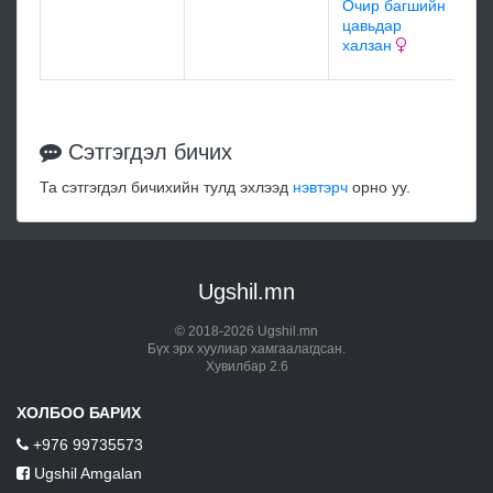
Го
Очир багшийн
ба
цавьдар
гү
халзан
Сэтгэгдэл бичих
Та сэтгэгдэл бичихийн тулд эхлээд
нэвтэрч
орно уу.
Ugshil.mn
© 2018-2026 Ugshil.mn
Бүх эрх хуулиар хамгаалагдсан.
Хувилбар 2.6
ХОЛБОО БАРИХ
+976 99735573
Ugshil Amgalan