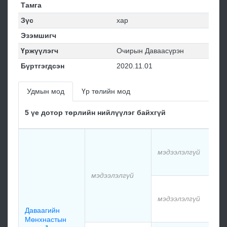
Тамга
Зүс
хар
Эзэмшигч
Үржүүлэгч
Очирын Даваасүрэн
Бүртгэгдсэн
2020.11.01
Удмын мод
Үр төлийн мод
5 үе дотор төрлийн нийлүүлэг байхгүй
мэ
мэдээлэлгүй
мэ
мэдээлэлгүй
мэ
мэдээлэлгүй
Даваагийн
мэ
Мөнхнастын