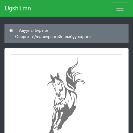
Ugshil.mn
Адууны бүртгэл
Очирын ДАваасүрэнгийн ембүү харагч