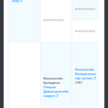
хээр
мэ
мэдээлэлгүй
мэ
мэдээлэлгүй
мэ
мэдээлэлгүй
мэ
Лу
Ш
Ла
Ра
х
19
Моононгийн
Батжаргалын
хар халзан
Моононгийн
1987
Батжаргал
Очирын
Даваасүрэнгийн
саарал
Ра
Оо
ха