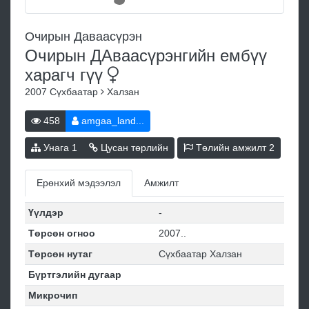
Очирын Даваасүрэн
Очирын ДАваасүрэнгийн ембүү
харагч
гүү
2007
Сүхбаатар
Халзан
458
amgaa_land...
Унага
1
Цусан төрлийн
Төлийн амжилт
2
Ерөнхий мэдээлэл
Амжилт
Үүлдэр
-
Төрсөн огноо
2007..
Төрсөн нутаг
Сүхбаатар Халзан
Бүртгэлийн дугаар
Микрочип