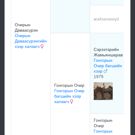
мэ
мэдээлэлгүй
Очирын
мэ
Даваасүрэн
Очирын
Сэ
Даваасүрэнгийн
Ж
хээр халзагч
Сэрээтэрийн
Сэ
Жамьяншарав
Д
Гонгорын
х
Очир багшийн
19
хээр
1979
Ня
Гонгорын Очир
Да
Гонгорын Очир
Сэ
багшийн хээр
Ж
халзагч
уу
Гонгорын
мэ
Очир
Гонгорын