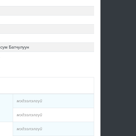
 сум Батчулуун
1
мэдээлэлгүй
мэдээлэлгүй
мэдээлэлгүй