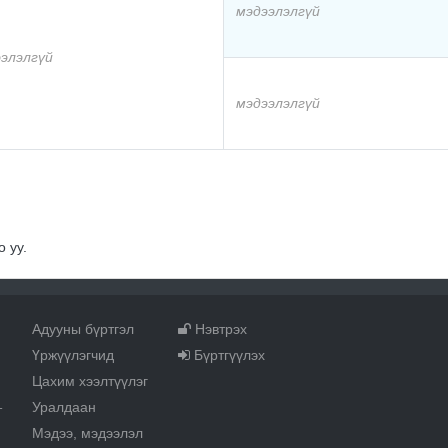
мэдээлэлгүй
элэлгүй
мэдээлэлгүй
 уу.
Адууны бүртгэл
Нэвтрэх
Үржүүлэгчид
Бүртгүүлэх
Цахим хээлтүүлэг
Уралдаан
т
Мэдээ, мэдээлэл