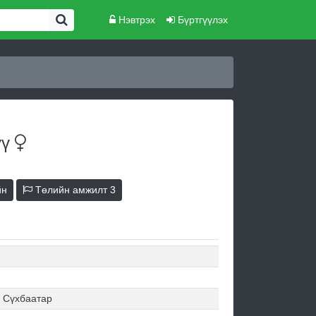
Нэвтрэх
Бүртгүүлэх
үү
йн
Төлийн амжилт
3
 Сүхбаатар