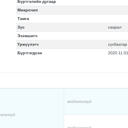
Бүртгэлийн дугаар
Микрочип
Тамга
Зүс
саарал
Эзэмшигч
Үржүүлэгч
сүхбаатар
Бүртгэгдсэн
2020.11.0
мэдээлэлгүй
элэлгүй
мэдээлэлгүй