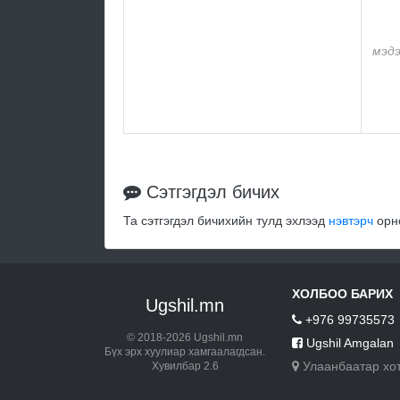
мэдэ
Сэтгэгдэл бичих
Та сэтгэгдэл бичихийн тулд эхлээд
нэвтэрч
орно
ХОЛБОО БАРИХ
Ugshil.mn
+976 99735573
© 2018-2026 Ugshil.mn
Ugshil Amgalan
Бүх эрх хуулиар хамгаалагдсан.
Улаанбаатар хо
Хувилбар 2.6