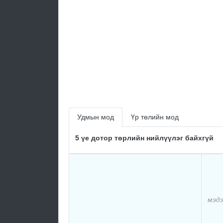
Удмын мод
Үр төлийн мод
5 үе дотор төрлийн нийлүүлэг байхгүй
мэдэ