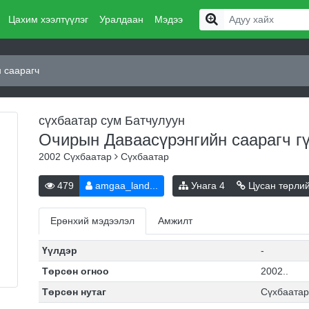
Цахим хээлтүүлэг
Уралдаан
Мэдээ
 саарагч
сүхбаатар сум Батчулуун
Очирын Даваасүрэнгийн саарагч
г
2002
Сүхбаатар
Сүхбаатар
479
amgaa_land...
Унага
4
Цусан төрли
Ерөнхий мэдээлэл
Амжилт
Үүлдэр
-
Төрсөн огноо
2002..
Төрсөн нутаг
Сүхбаатар