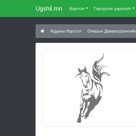
Ugshil.mn
Бүртгэл
Тэргүүлэх үзүүлэлт
Адууны бүртгэл
Очирын Даваасүрэнгийн