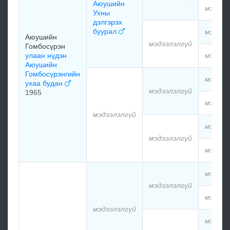
Аюушийн
мэдээл
Ухны
дэлгэрэх
буурал
мэдээл
Аюушийн
мэдээлэлгүй
Гомбосүрэн
улаан нүдэн
мэдээл
Аюушийн
Гомбосүрэнгийн
мэдээл
ухаа будан
мэдээлэлгүй
1965
мэдээл
мэдээлэлгүй
мэдээл
мэдээлэлгүй
мэдээл
мэдээл
мэдээлэлгүй
мэдээл
мэдээлэлгүй
мэдээл