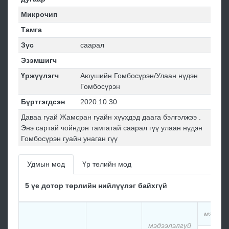
Микрочип
Тамга
Зүс
саарал
Эзэмшигч
Үржүүлэгч
Аюушийн Гомбосүрэн/Улаан нүдэн
Гомбосүрэн
Бүртгэгдсэн
2020.10.30
Даваа гуай Жамсран гуайн хүүхдэд даага бэлгэлжээ .
Энэ сартай чойндон тамгатай саарал гүү улаан нүдэн
Гомбосүрэн гуайн унаган гүү
Удмын мод
Үр төлийн мод
5 үе дотор төрлийн нийлүүлэг байхгүй
мэдээл
мэдээлэлгүй