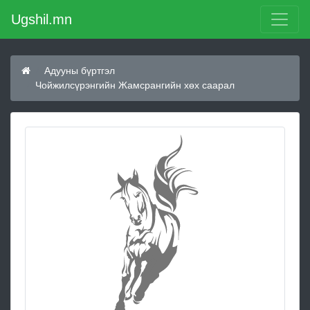
Ugshil.mn
Адууны бүртгэл
Чойжилсүрэнгийн Жамсрангийн хөх саарал