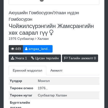
Аюушийн Гомбосүрэн/Улаан нүдэн
Гомбосүрэн
Чойжилсүрэнгийн Жамсрангийн
хөх саарал
гүү
1976
Сүхбаатар
Халзан
449
amgaa_land...
Унага
1
Цусан төрлийн
Төлийн амжилт
0
Ерөнхий мэдээлэл
Амжилт
Үүлдэр
Монгол
Төрсөн огноо
1976..
Төрсөн нутаг
Сүхбаатар Халзан
Бүртгэлийн
дугаар