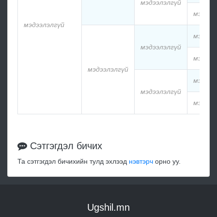
мэдээлэлгүй
мэдээл
мэдээлэлгүй
мэдээл
мэдээлэлгүй
мэдээл
мэдээлэлгүй
мэдээл
мэдээлэлгүй
мэдээл
Сэтгэгдэл бичих
Та сэтгэгдэл бичихийн тулд эхлээд
нэвтэрч
орно уу.
Ugshil.mn