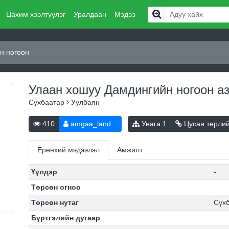
Цахим хээлтүүлэг
Уралдаан
Мэдээ
н ногоон
Улаан хошуу Дамдингийн ногоон
а
Сүхбаатар
Уулбаян
410
amgaa_land...
Унага
1
Цусан төрли
Ерөнхий мэдээлэл
Амжилт
Үүлдэр
-
Төрсөн огноо
Төрсөн нутаг
Сүх
Бүртгэлийн дугаар