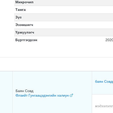
Микрочип
Тамга
Зүс
Эзэмшигч
Үржүүлэгч
Бүртгэгдсэн
2020
баян Совд
Баян Совд
Өлзийт Гунгаацэдэнгийн халиун
мэдээлэлг