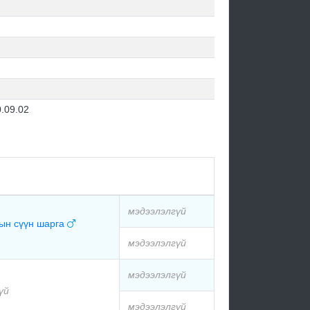
.09.02
мэдээлэлгүй
ын сүүн шарга
мэдээлэлгүй
мэдээлэлгүй
үй
мэдээлэлгүй