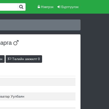
Нэвтрэх
Бүртгүүлэх
зарга
йн
Төлийн амжилт
0
баатар Уулбаян