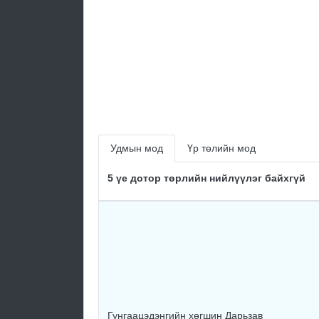
Удмын мод
Үр төлийн мод
5 үе дотор төрлийн нийлүүлэг байхгүй
Гунгаацэдэнгийн хөгшин Дарьзав