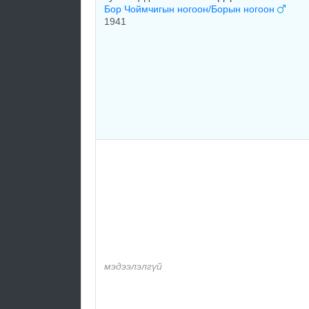
Бор Чоймчигын ногоон/Борын ногоон
1941
мэдээлэлгүй