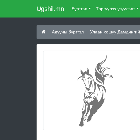
Ugshil.mn
Бүртгэл
Тэргүүлэх үзүүлэлт
Адууны бүртгэл
Улаан хошуу Дамдингий