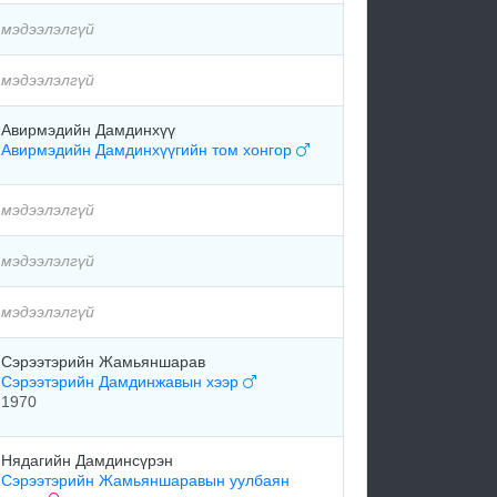
мэдээлэлгүй
мэдээлэлгүй
Авирмэдийн Дамдинхүү
Авирмэдийн Дамдинхүүгийн том хонгор
мэдээлэлгүй
мэдээлэлгүй
мэдээлэлгүй
Сэрээтэрийн Жамьяншарав
Сэрээтэрийн Дамдинжавын хээр
1970
Нядагийн Дамдинсүрэн
Сэрээтэрийн Жамьяншаравын уулбаян