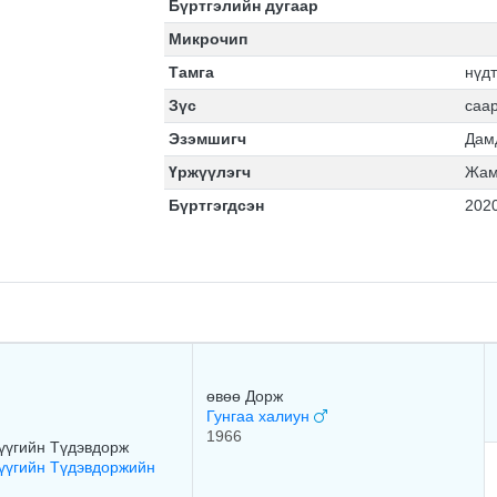
Бүртгэлийн дугаар
Микрочип
Тамга
нүдт
Зүс
саа
Эзэмшигч
Дам
Үржүүлэгч
Жам
Бүртгэгдсэн
202
өвөө Дорж
Гунгаа халиун
1966
үүгийн Түдэвдорж
үүгийн Түдэвдоржийн