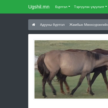
Ugshil.mn
Бүртгэл
Тэргүүлэх үзүүлэлт
Адууны бүртгэл
Жамбын Мөнхсүрэнгийн