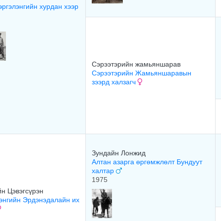
ргэлэнгийн хурдан хээр
Сэрээтэрийн жамьяншарав
Сэрээтэрийн Жамьяншаравын
зээрд халзагч
Зундайн Лонжид
Алтан азарга өргөмжлөлт Бундуут
халтар
1975
н Цэвэгсүрэн
энгийн Эрдэнэдалайн их