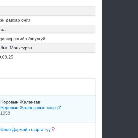
эй давхар онги
рал
динсүрэнгийн Аюулгүй
бын Мөнхсүрэн
0.08.25
Норовын Жаланзав
Норовын Жаланзавын хээр
1958
Өвөө Доржийн шарга гүү