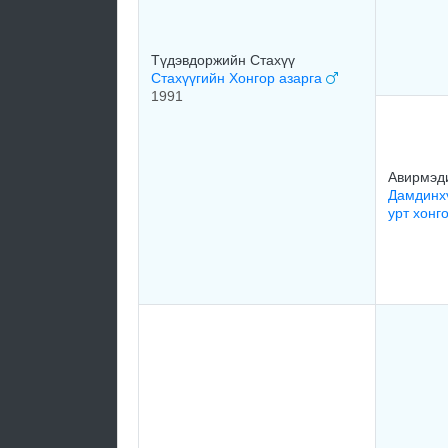
Түдэвдоржийн Стахүү
Стахүүгийн Хонгор азарга
1991
Авирмэд
Дамдинх
урт хонг