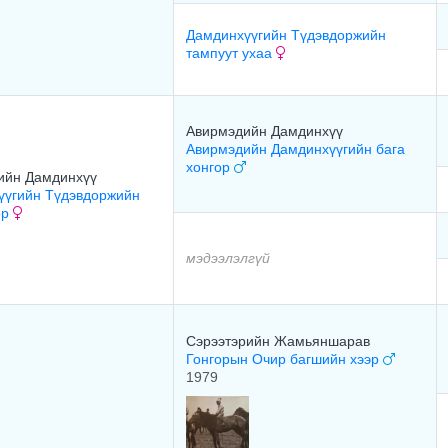
Дамдинхүүгийн Түдэвдоржийн
тампуут ухаа
Авирмэдийн Дамдинхүү
Авирмэдийн Дамдинхүүгийн бага
хонгор
ийн Дамдинхүү
үүгийн Түдэвдоржийн
ор
мэдээлэлгүй
Сэрээтэрийн Жамьяншарав
Гонгорын Очир багшийн хээр
1979