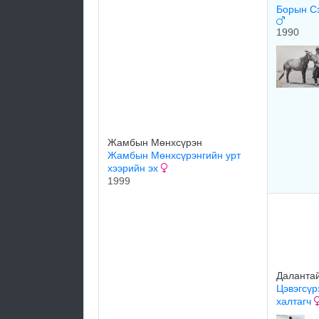
Борын Сэ
1990
Жамбын Мөнхсүрэн
Жамбын Мөнхсүрэнгийн урт
хээрийн эх
1999
Далантай
Цэвэгсүр
халтагч