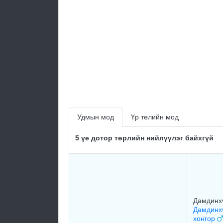
Удмын мод
Үр төлийн мод
5 үе дотор төрлийн нийлүүлэг байхгүй
Дамдинх
Дамдинх
хонгор