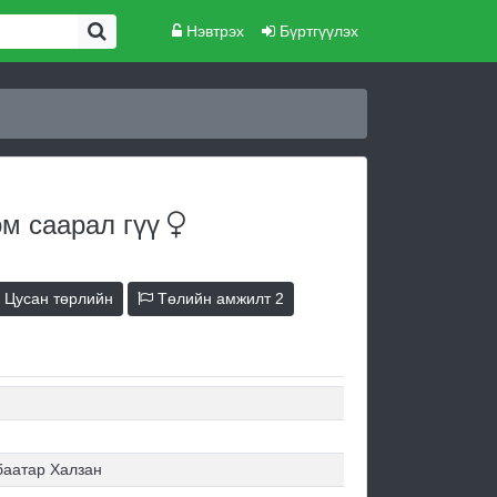
Нэвтрэх
Бүртгүүлэх
ом саарал
гүү
Цусан төрлийн
Төлийн амжилт
2
баатар Халзан