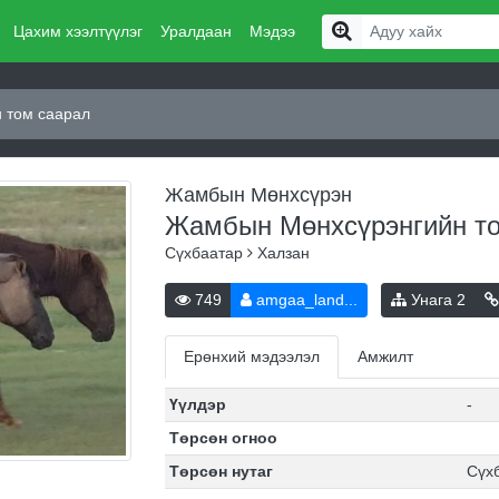
Цахим хээлтүүлэг
Уралдаан
Мэдээ
 том саарал
Жамбын Мөнхсүрэн
Жамбын Мөнхсүрэнгийн т
Сүхбаатар
Халзан
749
amgaa_land...
Унага
2
Ерөнхий мэдээлэл
Амжилт
Үүлдэр
-
Төрсөн огноо
Төрсөн нутаг
Сүх