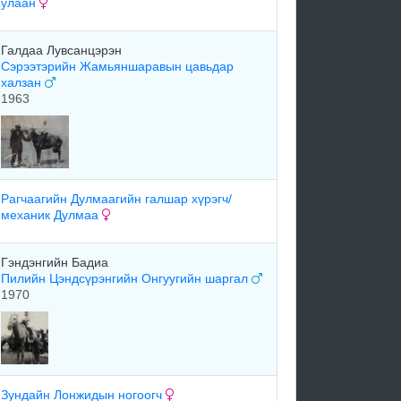
улаан
Галдаа Лувсанцэрэн
Сэрээтэрийн Жамьяншаравын цавьдар
халзан
1963
Рагчаагийн Дулмаагийн галшар хүрэгч/
механик Дулмаа
Гэндэнгийн Бадиа
Пилийн Цэндсүрэнгийн Онгуугийн шаргал
1970
Зундайн Лонжидын ногоогч