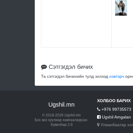
Сэтгэгдэл бичих
Та сэтгэгдэл бичихийн тулд эхлээд
нэвтэрч
орно
ХОЛБОО БАРИХ
Ugshil.mn
+976 99735573
© 2018-2026 Ugshil.mn
Ugshil Amgalan
Бүх эрх хуулиар хамгаалагдсан.
Улаанбаатар хо
Хувилбар 2.6