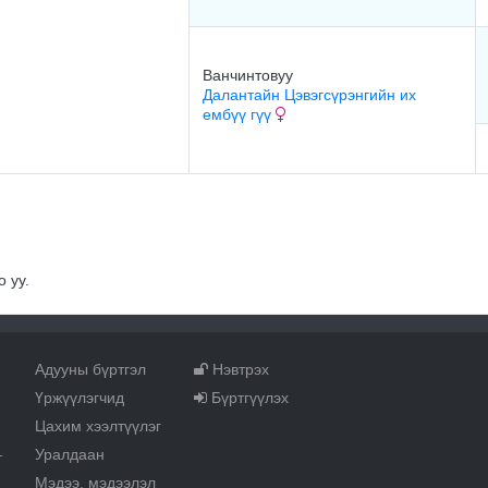
Ванчинтовуу
Далантайн Цэвэгсүрэнгийн их
ембүү гүү
 уу.
Адууны бүртгэл
Нэвтрэх
Үржүүлэгчид
Бүртгүүлэх
Цахим хээлтүүлэг
Уралдаан
т
Мэдээ, мэдээлэл