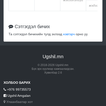
мэдээлэлгүй
мэдээлэлг
Сэтгэгдэл бичих
Та сэтгэгдэл бичихийн тулд эхлээд
нэвтэрч
орно уу.
Ugshil.mn
© 2018-2026 Ugshil.mn
Бүх эрх хуулиар хамгаалагдсан.
Хувилбар 2.6
ХОЛБОО БАРИХ
+976 99735573
Ugshil Amgalan
Улаанбаатар хот