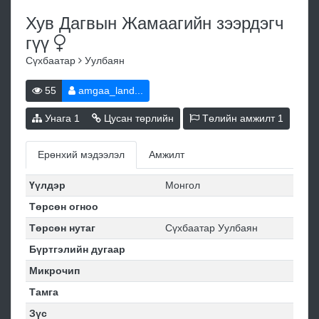
Хув Дагвын Жамаагийн зээрдэгч
гүү
Сүхбаатар
Уулбаян
55
amgaa_land...
Унага
1
Цусан төрлийн
Төлийн амжилт
1
Ерөнхий мэдээлэл
Амжилт
Үүлдэр
Монгол
Төрсөн огноо
Төрсөн нутаг
Сүхбаатар Уулбаян
Бүртгэлийн дугаар
Микрочип
Тамга
Зүс