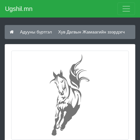
Ugshil.mn
Адууны бүртгэл
Хув Дагвын Жамаагийн зээрдэгч