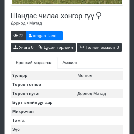
Шандас чилаа хонгор
гүү
Дорнод
Матад
72
amgaa_land...
Унага
0
Цусан төрлийн
Төлийн амжилт
0
Ерөнхий мэдээлэл
Амжилт
Үүлдэр
Монгол
Төрсөн огноо
Төрсөн нутаг
Дорнод Матад
Бүртгэлийн дугаар
Микрочип
Тамга
Зүс