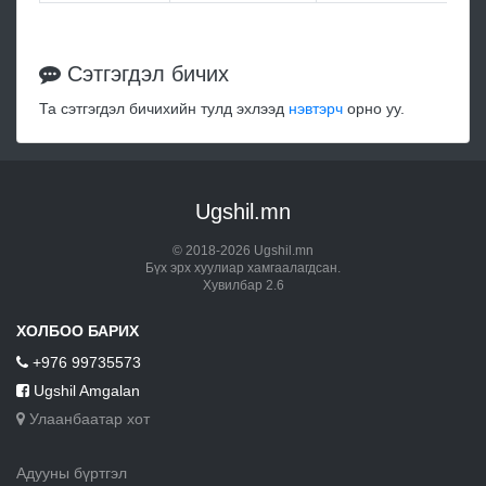
Сэтгэгдэл бичих
Та сэтгэгдэл бичихийн тулд эхлээд
нэвтэрч
орно уу.
Ugshil.mn
© 2018-2026 Ugshil.mn
Бүх эрх хуулиар хамгаалагдсан.
Хувилбар 2.6
ХОЛБОО БАРИХ
+976 99735573
Ugshil Amgalan
Улаанбаатар хот
Адууны бүртгэл