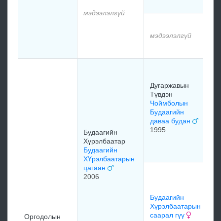
м
мэдээлэлгүй
м
мэдээлэлгүй
м
Ж
Дугаржавын
Д
Түвдэн
Б
Чоймболын
Будаагийн
даваа будан
Д
1995
Будаагийн
Т
Хүрэлбаатар
х
Будаагийн
ХҮрэлбаатарын
цагаан
Д
2006
Б
Б
Будаагийн
Х
Хүрэлбаатарын
ш
саарал гүү
Оргодолын
1