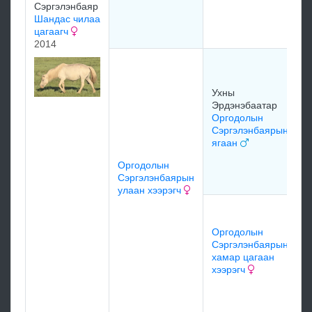
Сэргэлэнбаяр
Шандас чилаа
цагаагч
м
2014
У
У
Я
Ухны
я
Эрдэнэбаатар
Оргодолын
Сэргэлэнбаярын
У
ягаан
Э
с
Оргодолын
Сэргэлэнбаярын
улаан хээрэгч
я
О
Оргодолын
Я
Сэргэлэнбаярын
О
хамар цагаан
х
хээрэгч
м