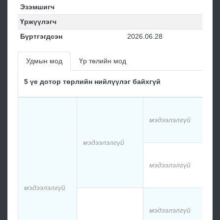
Эзэмшигч
Үржүүлэгч
Бүртгэгдсэн
2026.06.28
Удмын мод
Үр төлийн мод
5 үе дотор төрлийн нийлүүлэг байхгүй
м
мэдээлэлгүй
м
мэдээлэлгүй
м
мэдээлэлгүй
м
мэдээлэлгүй
м
мэдээлэлгүй