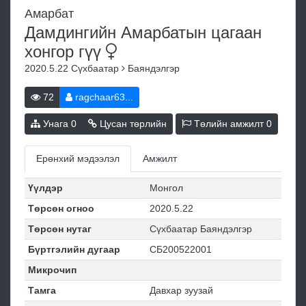
Амарбат
Дамдингийн Амарбатын цагаан
хонгор
гүү
2020.5.22
Сүхбаатар
Баяндэлгэр
72
ragchaar63...
Унага
0
Цусан төрлийн
Төлийн амжилт
0
Ерөнхий мэдээлэл
Амжилт
Үүлдэр
Монгол
Төрсөн огноо
2020.5.22
Төрсөн нутаг
Сүхбаатар Баяндэлгэр
Бүртгэлийн дугаар
СБ200522001
Микрочип
Тамга
Давхар зуузай