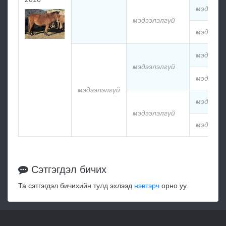
мэдээлэ
мэдээлэлгүй
мэдээлэ
мэдээлэ
мэдээлэлгүй
мэдээлэ
мэдээлэлгүй
мэдээлэ
мэдээлэлгүй
мэдээлэ
Сэтгэгдэл бичих
Та сэтгэгдэл бичихийн тулд эхлээд
нэвтэрч
орно уу.