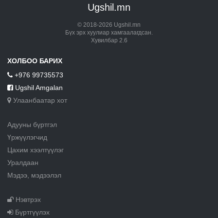
Ugshil.mn
© 2018-2026 Ugshil.mn
Бүх эрх хуулиар хамгаалагдсан.
Хувилбар 2.6
ХОЛБОО БАРИХ
+976 99735573
Ugshil Amgalan
Улаанбаатар хот
Адууны бүртгэл
Үржүүлэгчид
Цахим хээлтүүлэг
Уралдаан
Мэдээ, мэдээлэл
Нэвтрэх
Бүртгүүлэх