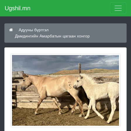
Ugshil.mn
Адууны бүртгэл
Дамдингийн Амарбатын цагаан хонгор