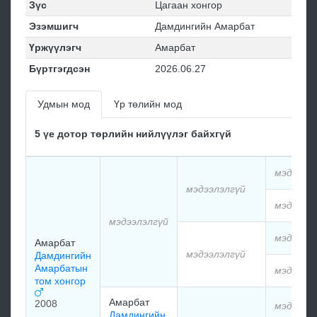
Зүс
Цагаан хонгор
Эзэмшигч
Дамдингийн Амарбат
Үржүүлэгч
Амарбат
Бүртгэгдсэн
2026.06.27
Удмын мод
Үр төлийн мод
5 үе дотор төрлийн нийлүүлэг байхгүй
мэдээлэ
мэдээлэлгүй
мэдээлэ
мэдээлэлгүй
мэдээлэ
Амарбат
мэдээлэлгүй
Дамдингийн
Амарбатын
мэдээлэ
том хонгор
Амарбат
2008
мэдээлэ
Дамдингийн