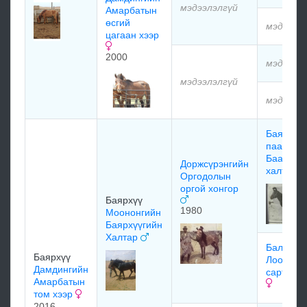
мэдээлэлгүй
Амарбатын
өсгий
мэдээлэ
цагаан хээр
2000
мэдээлэ
мэдээлэлгүй
мэдээлэ
Баяндэл
паагаа
Баатары
Доржсүрэнгийн
халтар
Оргодолын
оргой хонгор
Баярхүү
1980
Моононгийн
Баярхүүгийн
Халтар
Балжиры
Баярхүү
Лоорийн
Дамдингийн
сарт хон
Амарбатын
том хээр
2016