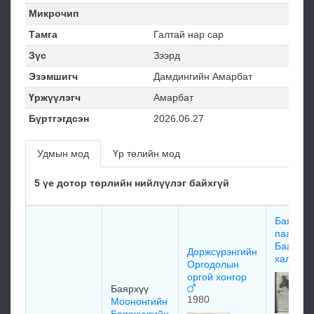
Микрочип
Тамга
Галтай нар сар
Зүс
Зээрд
Эзэмшигч
Дамдингийн Амарбат
Үржүүлэгч
Амарбат
Бүртгэгдсэн
2026.06.27
Удмын мод
Үр төлийн мод
5 үе дотор төрлийн нийлүүлэг байхгүй
Баяндэл
паагаа
Баатар
Доржсүрэнгийн
халтар
Оргодолын
оргой хонгор
Баярхүү
1980
Моононгийн