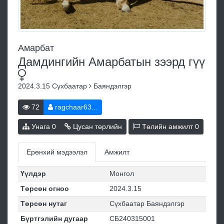
Амарбат
Дамдингийн Амарбатын зээрд
гүү
2024.3.15
Сүхбаатар
Баяндэлгэр
72
ragchaar63...
Унага
0
Цусан төрлийн
Төлийн амжилт
0
Ерөнхий мэдээлэл
Амжилт
Үүлдэр
Монгол
Төрсөн огноо
2024.3.15
Төрсөн нутаг
Сүхбаатар Баяндэлгэр
Бүртгэлийн дугаар
СБ240315001