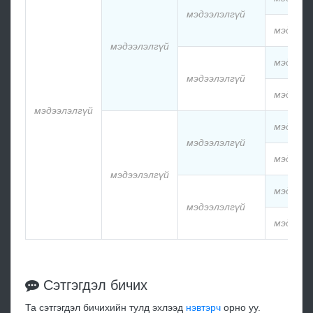
мэдээлэлгүй
мэдээлэ
мэдээлэлгүй
мэдээлэ
мэдээлэлгүй
мэдээлэ
мэдээлэлгүй
мэдээлэ
мэдээлэлгүй
мэдээлэ
мэдээлэлгүй
мэдээлэ
мэдээлэлгүй
мэдээлэ
Сэтгэгдэл бичих
Та сэтгэгдэл бичихийн тулд эхлээд
нэвтэрч
орно уу.