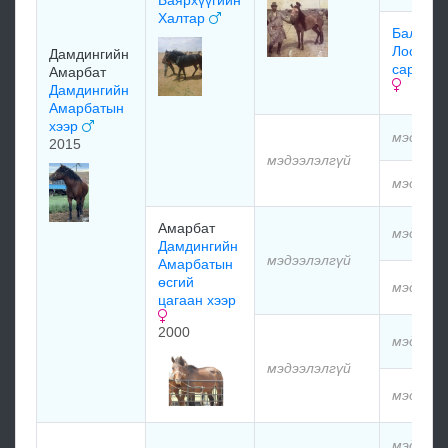
Баярхүүгийн
Халтар
Балжир
Лоорий
Дамдингийн
сарт хон
Амарбат
Дамдингийн
Амарбатын
хээр
мэдээлэ
2015
мэдээлэлгүй
мэдээлэ
Амарбат
мэдээлэ
Дамдингийн
мэдээлэлгүй
Амарбатын
өсгий
мэдээлэ
цагаан хээр
2000
мэдээлэ
мэдээлэлгүй
мэдээлэ
мэдээлэ