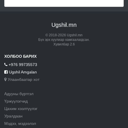
Ugshil.mn
© 2018-2026 Ugshil.mn
Бүх эрх хуулиар хамгаалагдсан.
Хувилбар 2.6
ХОЛБОО БАРИХ
+976 99735573
Ugshil Amgalan
Улаанбаатар хот
Адууны бүртгэл
Үржүүлэгчид
Цахим хээлтүүлэг
Уралдаан
Мэдээ, мэдээлэл