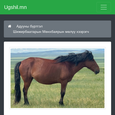
Ugshil.mn
Адууны бүртгэл
Шижирбаатарын Мөнхбаярын мөлүү хээрэгч