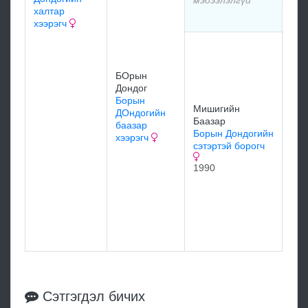
халтар
мэд
хээрэгч
Бор
Бо
Дон
БОрын
Дондог
197
Борын
Мишигийн
ДОндогийн
Баазар
баазар
Борын Дондогийн
хээрэгч
сэтэртэй борогч
1990
Ми
Баа
Бо
Дон
баа
Сэтгэгдэл бичих