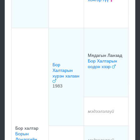
197
мэд
Нэв
Шаг
Дуг
нэв
Мядагын Ланзад
Ша
Бор Халтарын
лан
Бор
оодон хээр
Халтарын
195
хүрэн халзан
1983
мэд
мэд
мэдээлэлгүй
мэд
Бор халтар
мэд
Борын
Дондогийн
мэдээлэлгүй