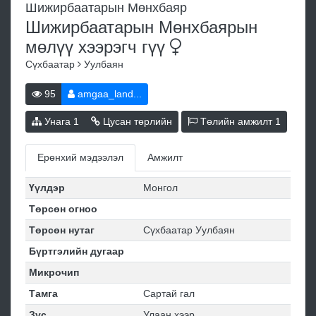
Шижирбаатарын Мөнхбаяр
Шижирбаатарын Мөнхбаярын
мөлүү хээрэгч
гүү
Сүхбаатар
Уулбаян
95
amgaa_land...
Унага
1
Цусан төрлийн
Төлийн амжилт
1
Ерөнхий мэдээлэл
Амжилт
Үүлдэр
Монгол
Төрсөн огноо
Төрсөн нутаг
Сүхбаатар Уулбаян
Бүртгэлийн дугаар
Микрочип
Тамга
Сартай гал
Зүс
Улаан хээр