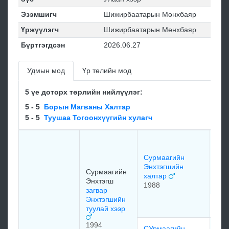
Эзэмшигч
Шижирбаатарын Мөнхбаяр
Үржүүлэгч
Шижирбаатарын Мөнхбаяр
Бүртгэгдсэн
2026.06.27
Удмын мод
Үр төлийн мод
5 үе доторх төрлийн нийлүүлэг:
5 - 5
Борын Магваны Халтар
5 - 5
Туушаа Тогоонхүүгийн хулагч
Гэр
Да
Сурмаагийн
Лха
Энхтэгшийн
хээ
Сурмаагийн
халтар
197
Энхтэгш
1988
загвар
Энхтэгшийн
мэд
туулай хээр
1994
СУрмаагийн