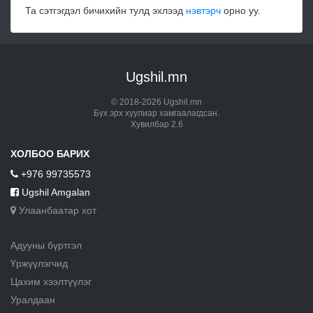
Та сэтгэгдэл бичихийн тулд эхлээд
нэвтэрч
орно уу.
Ugshil.mn
© 2018-2026 Ugshil.mn
Бүх эрх хуулиар хамгаалагдсан.
Хувилбар 2.6
ХОЛБОО БАРИХ
+976 99735573
Ugshil Amgalan
Улаанбаатар хот
Адууны бүртгэл
Үржүүлэгчид
Цахим хээлтүүлэг
Уралдаан