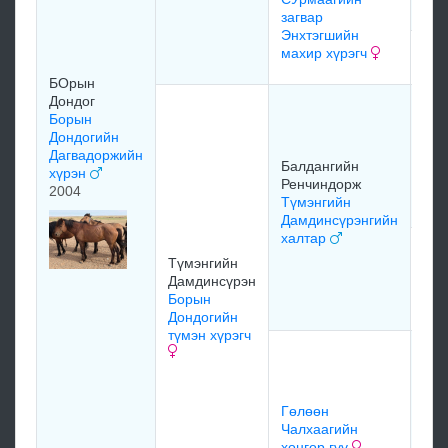
мэд
загвар
Энхтэгшийн
махир хүрэгч
мэд
БОрын
Дондог
Бор
Борын
Бал
Дондогийн
хэв
Дагвадоржийн
Рен
Балдангийн
хүрэн
хал
Ренчиндорж
2004
197
Түмэнгийн
Дамдинсүрэнгийн
халтар
Бал
Түмэнгийн
Рен
Дамдинсүрэн
мөн
Борын
Дондогийн
түмэн хүрэгч
Гөл
С
Са
гөл
Гөлөөн
Чил
Чалхаагийн
зэг
хонгор гүү