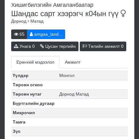
Хишигбилэгийн Амгаланбаатар
Шандас сарт хээрэгч к04ын
гүү
Дорнод
Матад
65
amgaa_land...
Унага
0
Цусан төрлийн
Төлийн амжилт
0
Ерөнхий мэдээлэл
Амжилт
Үүлдэр
Монгол
Төрсөн огноо
Төрсөн нутаг
Дорнод Матад
Бүртгэлийн дугаар
Микрочип
Тамга
Зүс