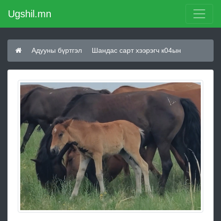
Ugshil.mn
Адууны бүртгэл
Шандас сарт хээрэгч к04ын