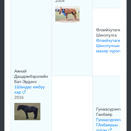
2004
Өлзийхутагийн
Шинэтулга
Өлзийхутагийн
Шинэтулгын
махир хүрэгч
Ажнай
Дашдэмбэрэлийн
Бат-Эрдэнэ
1Шандас ембүү
хар
2016
Гунаасүрэнгийн
Ганбаяр
Гунаасүрэнгийн
ГАнбаярын
хүрэн