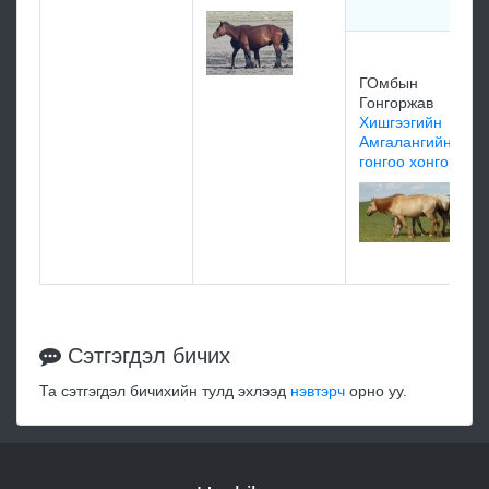
ГОмбын
Гонгоржав
Хишгээгийн
Амгалангийн
гонгоо хонгор
Сэтгэгдэл бичих
Та сэтгэгдэл бичихийн тулд эхлээд
нэвтэрч
орно уу.