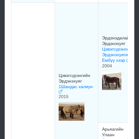
Эрдэнэдалайн
Эрдэнэхуяг
Цэвэгсүрэнгийн
Эрдэнэхуягийн
Ембүү хээр
2004
Цэвэгсүрэнгийн
Эрдэнэхуяг
1Шандас халиун
2015
Арьяагийн
Улаан