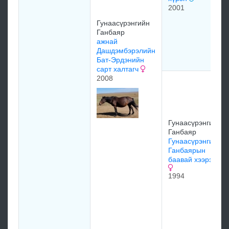
2001
Гунаасүрэнгийн
Ганбаяр
ажнай
Дашдэмбэрэлийн
Бат-Эрдэнийн
сарт халтагч
2008
Гунаасүрэнгийн
Ганбаяр
Гунаасүрэнгийн
Ганбаярын
баавай хээрэгч
1994