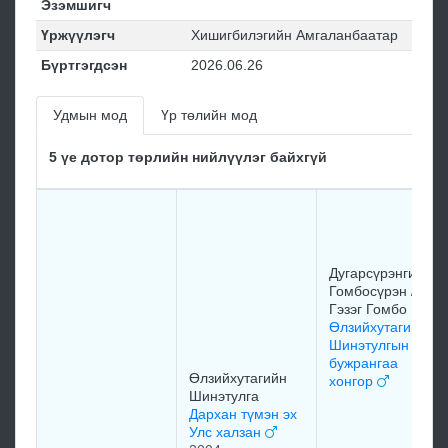
Эзэмшигч
Үржүүлэгч
Хишигбилэгийн Амгаланбаатар
Бүртгэгдсэн
2026.06.26
Удмын мод
Үр төлийн мод
5 үе дотор төрлийн нийлүүлэг байхгүй
Дугарсүрэнгийн
Гомбосүрэн /
Гэзэг Гомбо
Өлзийхутагийн
Шинэтулгын
бужрангаа
Өлзийхутагийн
хонгор
Шинэтулга
Дархан түмэн эх
Улс халзан