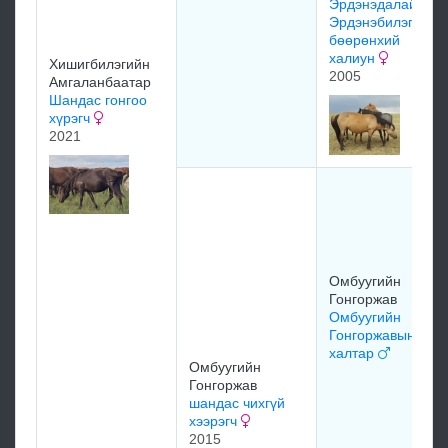
Эрдэнэдалайн
Эрдэнэбилэгийн
бөөрөнхий
халиун
Хишигбилэгийн
2005
Амгаланбаатар
Шандас гонгоо
хүрэгч
2021
Омбуугийн
Гонгоржав
Омбуугийн
Гонгоржавын
халтар
Омбуугийн
Гонгоржав
шандас чихгүй
хээрэгч
2015