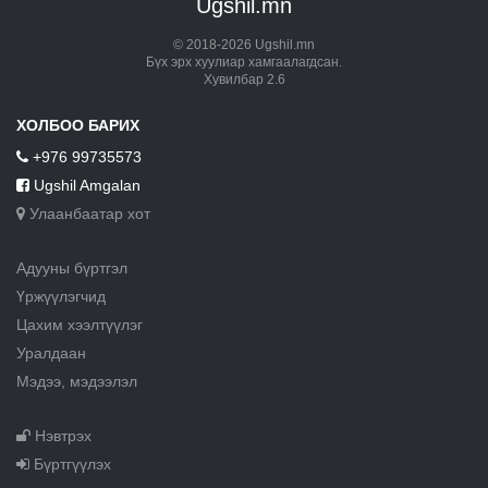
Ugshil.mn
© 2018-2026 Ugshil.mn
Бүх эрх хуулиар хамгаалагдсан.
Хувилбар 2.6
ХОЛБОО БАРИХ
+976 99735573
Ugshil Amgalan
Улаанбаатар хот
Адууны бүртгэл
Үржүүлэгчид
Цахим хээлтүүлэг
Уралдаан
Мэдээ, мэдээлэл
Нэвтрэх
Бүртгүүлэх