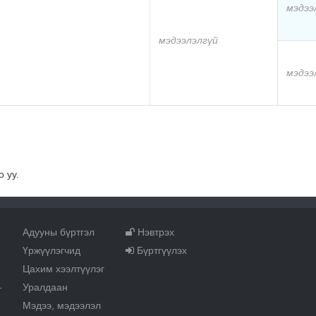
мэдээ
мэдээлэлгүй
мэдээ
 уу.
Адууны бүртгэл
Нэвтрэх
Үржүүлэгчид
Бүртгүүлэх
Цахим хээлтүүлэг
Уралдаан
т
Мэдээ, мэдээлэл