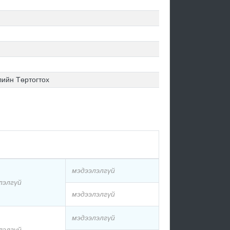
ийн Төртогтох
мэдээлэлгүй
лэлгүй
мэдээлэлгүй
мэдээлэлгүй
лэлгүй