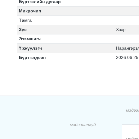
Бүртгэлийн дугаар
Микрочип
Тамга
Зүс
Хээр
Эзэмшигч
Үржүүлэгч
Нарангэрэл
Бүртгэгдсэн
2026.06.25
мэдээ
мэдээлэлгүй
мэдээ