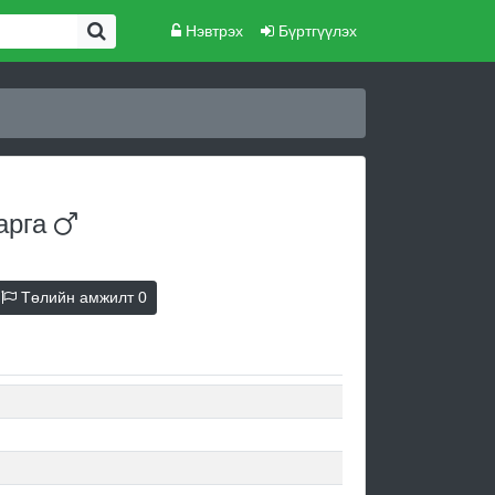
Нэвтрэх
Бүртгүүлэх
арга
Төлийн амжилт
0