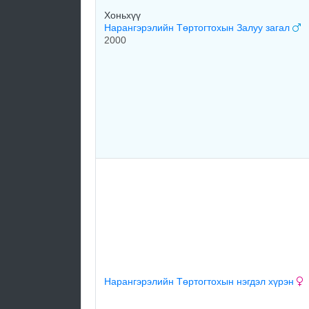
Хоньхүү
Нарангэрэлийн Төртогтохын Залуу загал
2000
Нарангэрэлийн Төртогтохын нэгдэл хүрэн