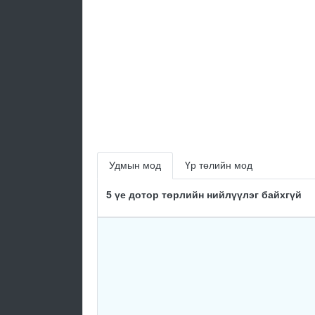
Удмын мод
Үр төлийн мод
5 үе дотор төрлийн нийлүүлэг байхгүй