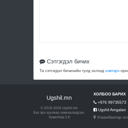
Сэтгэгдэл бичих
Та сэтгэгдэл бичихийн тулд эхлээд
нэвтэрч
орно
ХОЛБОО БАРИХ
Ugshil.mn
+976 99735573
© 2018-2026 Ugshil.mn
Ugshil Amgalan
Бүх эрх хуулиар хамгаалагдсан.
Улаанбаатар хо
Хувилбар 2.6