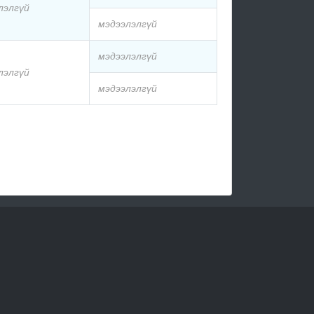
лэлгүй
мэдээлэлгүй
мэдээлэлгүй
лэлгүй
мэдээлэлгүй