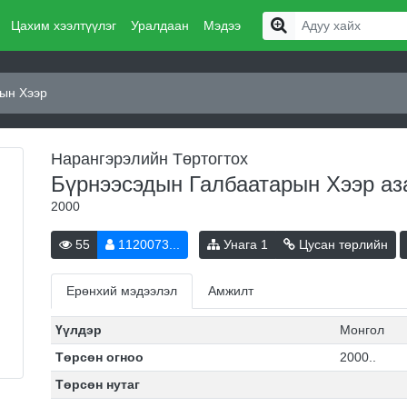
Цахим хээлтүүлэг
Уралдаан
Мэдээ
ын Хээр
Нарангэрэлийн Төртогтох
Бүрнээсэдын Галбаатарын Хээр
аз
2000
55
1120073...
Унага
1
Цусан төрлийн
Ерөнхий мэдээлэл
Амжилт
Үүлдэр
Монгол
Төрсөн огноо
2000..
Төрсөн нутаг