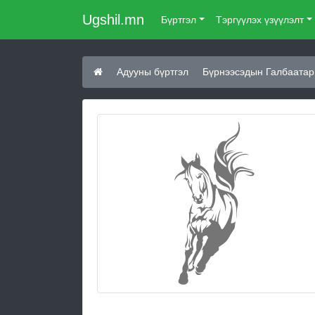
Ugshil.mn
Бүртгэл
Тэргүүлэх үзүүлэлт
Адууны бүртгэл
Бүрнээсэдын Галбаатар