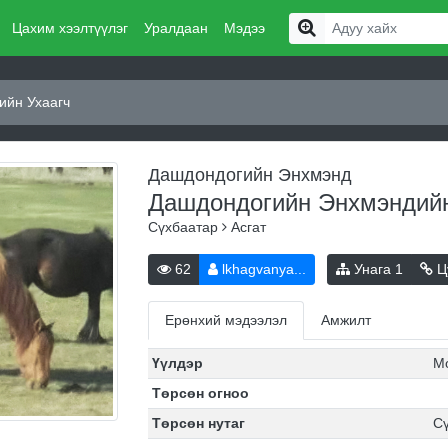
Цахим хээлтүүлэг
Уралдаан
Мэдээ
ийн Ухаагч
Дашдондогийн Энхмэнд
Дашдондогийн Энхмэндий
Сүхбаатар
Асгат
62
lkhagvanya...
Унага
1
Ц
Ерөнхий мэдээлэл
Амжилт
Үүлдэр
М
Төрсөн огноо
Төрсөн нутаг
Сү