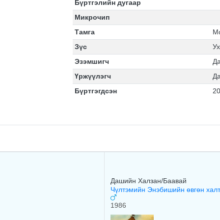
Бүртгэлийн дугаар
Микрочип
Тамга
М
Зүс
У
Эзэмшигч
Д
Үржүүлэгч
Д
Бүртгэгдсэн
20
Дашийн Халзан/Баавай
Чүлтэмийн Энэбишийн өвгөн хал
1986