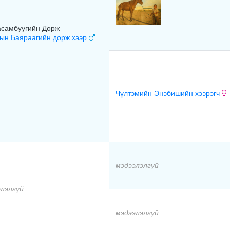
асамбуугийн Дорж
ын Баяраагийн дорж хээр
Чүлтэмийн Энэбишийн хээрэгч
мэдээлэлгүй
элэлгүй
мэдээлэлгүй