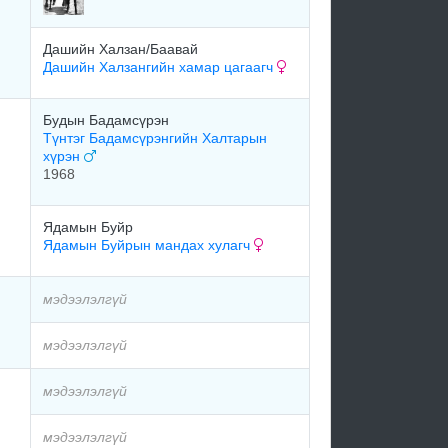
Дашийн Халзан/Баавай
Дашийн Халзангийн хамар цагаагч
Будын Бадамсүрэн
Түнтэг Бадамсүрэнгийн Халтарын
хүрэн
1968
Ядамын Буйр
Ядамын Буйрын мандах хулагч
мэдээлэлгүй
мэдээлэлгүй
мэдээлэлгүй
мэдээлэлгүй