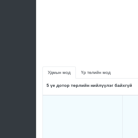
Удмын мод
Үр төлийн мод
5 үе дотор төрлийн нийлүүлэг байхгүй