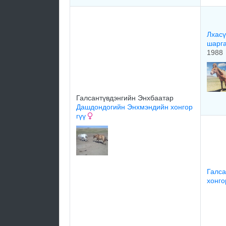
Лхасү
шарг
1988
Галсантүвдэнгийн Энхбаатар
Дашдондогийн Энхмэндийн хонгор
гүү
Галса
хонг