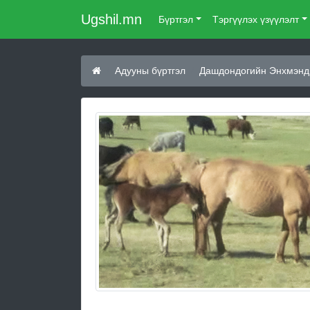
Ugshil.mn
Бүртгэл
Тэргүүлэх үзүүлэлт
Адууны бүртгэл
Дашдондогийн Энхмэнд