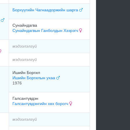
Борхүүгийн Чагнаадоржийн шарга
н
Сунайндагва
Сунайндагвын Ганболдын Хээрэгч
мэдээлэлгүй
мэдээлэлгүй
Ишийн Боргил
Ишийн Боргилын ухаа
1976
Галсантүвдэн
Галсантүвдэнгийн хөх борогч
мэдээлэлгүй