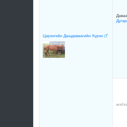
Дава
Дугар
Цэрэнгийн Дашдаваагийн Хүрэн
мэдэ