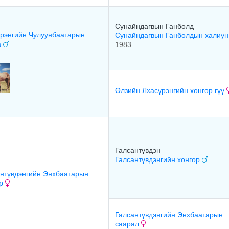
Сунайндагвын Ганболд
рэнгийн Чулуунбаатарын
Сунайндагвын Ганболдын халиу
а
1983
Өлзийн Лхасүрэнгийн хонгор гүү
Галсантүвдэн
Галсантүвдэнгийн хонгор
нтүвдэнгийн Энхбаатарын
ор
Галсантүвдэнгийн Энхбаатарын
саарал