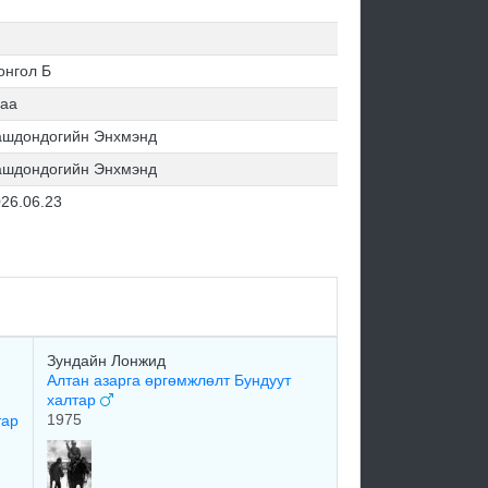
онгол Б
хаа
ашдондогийн Энхмэнд
ашдондогийн Энхмэнд
26.06.23
Зундайн Лонжид
Алтан азарга өргөмжлөлт Бундуут
халтар
1975
тар