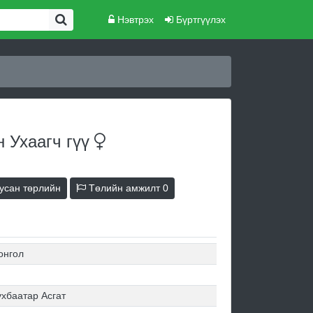
Нэвтрэх
Бүртгүүлэх
н Ухаагч
гүү
усан төрлийн
Төлийн амжилт
0
онгол
хбаатар Асгат