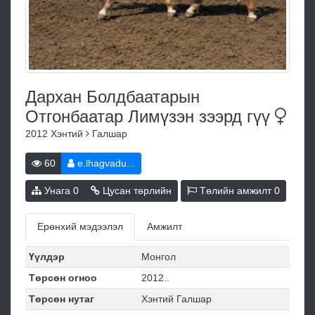
Дархан Болдбаатарын
Отгонбаатар Лимүзэн зээрд
гүү
2012
Хэнтий
Галшар
60
e.lhagvadu...
Унага
0
Цусан төрлийн
Төлийн амжилт
0
Ерөнхий мэдээлэл
Амжилт
Үүлдэр
Монгол
Төрсөн огноо
2012..
Төрсөн нутаг
Хэнтий Галшар