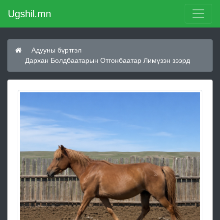
Ugshil.mn
Адууны бүртгэл
Дархан Болдбаатарын Отгонбаатар Лимүзэн зээрд