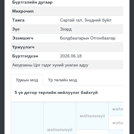
Бүртгэлийн дугаар
Микрочип
Тамга
Сартай гал, 3нүдний буйл
Зүс
Зээрд
Эзэмшигч
Болдбаатарын Отгонбаатар
Үржүүлэгч
Бүртгэгдсэн
2026.06.18
Аюурзаны Цог гэдэг хүний унаган адуу
Удмын мод
Үр төлийн мод
5 үе дотор төрлийн нийлүүлэг байхгүй
мэдээлэлг
мэдээлэлгүй
мэдээлэлг
мэдээлэлгүй