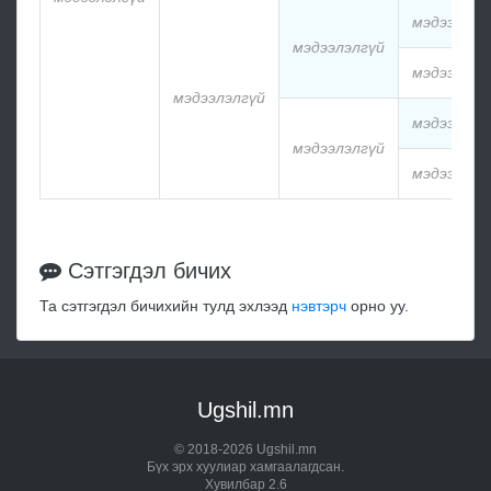
мэдээлэлг
мэдээлэлгүй
мэдээлэлг
мэдээлэлгүй
мэдээлэлг
мэдээлэлгүй
мэдээлэлг
Сэтгэгдэл бичих
Та сэтгэгдэл бичихийн тулд эхлээд
нэвтэрч
орно уу.
Ugshil.mn
© 2018-2026 Ugshil.mn
Бүх эрх хуулиар хамгаалагдсан.
Хувилбар 2.6