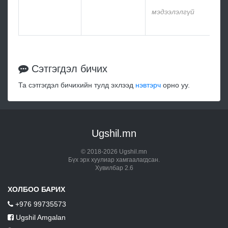
мэд
мэдээлэлгүй
мэд
Сэтгэгдэл бичих
Та сэтгэгдэл бичихийн тулд эхлээд
нэвтэрч
орно уу.
Ugshil.mn
© 2018-2026 Ugshil.mn
Бүх эрх хуулиар хамгаалагдсан.
Хувилбар 2.6
ХОЛБОО БАРИХ
+976 99735573
Ugshil Amgalan