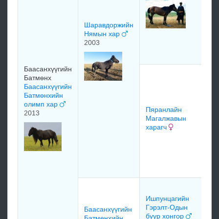
Ра
Да
Шаравдоржийн
Пя
Нямын хар
Бу
2003
хүр
Баасанхүүгийн
Пи
Батмөнх
Цэ
Баасанхүүгийн
Он
Батмөнхийн
бу
олимп хар
Пяранлайн
19
2013
Магалжавын
харагч
Ба
Пя
Ма
хал
Да
Мо
Ишпунцагийн
Гэрэлт-Одын
Баасанхүүгийн
буур хонгор
Батмөнхийн