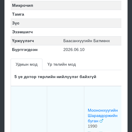
Микрочип
Тамга
Зүс
Эзэмшигч
Үржүүлэгч
Баасанхүүгийн Батмөнх
Бүртгэгдсэн
2026.06.10
Удмын мод
Үр төлийн мод
5 үе дотор төрлийн нийлүүлэг байхгүй
Чи
Цэ
19
Моононхүүгийн
Шаравдоржийн
буган
1990