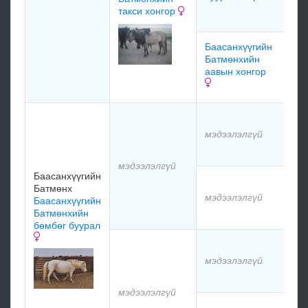
такси хонгор
мэд
Баасанхүүгийн
мэд
Батмөнхийн
аавын хонгор
мэд
мэд
мэдээлэлгүй
мэд
мэдээлэлгүй
Баасанхүүгийн
мэд
Батмөнх
мэдээлэлгүй
Баасанхүүгийн
Батмөнхийн
мэд
бөмбөг буурал
мэд
мэдээлэлгүй
мэд
мэдээлэлгүй