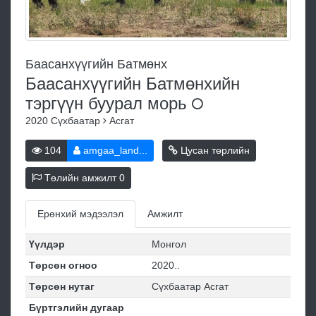
Баасанхүүгийн Батмөнх
Баасанхүүгийн Батмөнхийн
тэргүүн буурал
морь
2020
Сүхбаатар
Асгат
104
amgaa_land...
Цусан төрлийн
Төлийн амжилт
0
Ерөнхий мэдээлэл
Амжилт
Үүлдэр
Монгол
Төрсөн огноо
2020..
Төрсөн нутаг
Сүхбаатар Асгат
Бүртгэлийн дугаар