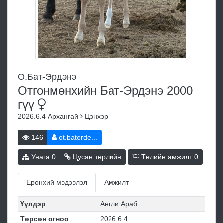
О.Бат-Эрдэнэ
Отгонмөнхийн Бат-Эрдэнэ 2000
гүү
2026.6.4
Архангай
Цэнхэр
146
ot.baterde...
Унага
0
Цусан төрлийн
Төлийн амжилт
0
Ерөнхий мэдээлэл
Амжилт
Үүлдэр
Англи Араб
Төрсөн огноо
2026.6.4