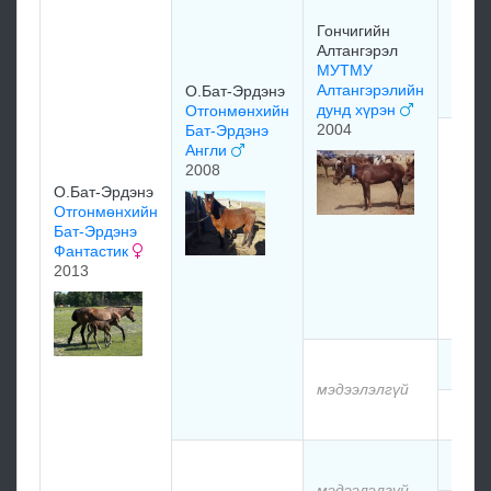
1997
Гончигийн
Алтангэрэл
МУТМУ
Алтангэрэлийн
О.Бат-Эрдэнэ
дунд хүрэн
Отгонмөнхийн
2004
Бат-Эрдэнэ
Мори
Англи
тойр
2008
МУТ
О.Бат-Эрдэнэ
Алта
Отгонмөнхийн
буур
Бат-Эрдэнэ
нарм
Фантастик
2013
мэдэ
мэдээлэлгүй
мэдэ
мэдэ
мэдээлэлгүй