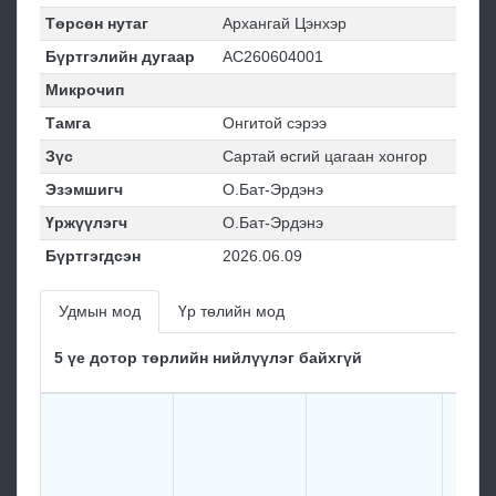
Төрсөн нутаг
Архангай Цэнхэр
Бүртгэлийн дугаар
АС260604001
Микрочип
Тамга
Онгитой сэрээ
Зүс
Сартай өсгий цагаан хонгор
Эзэмшигч
О.Бат-Эрдэнэ
Үржүүлэгч
О.Бат-Эрдэнэ
Бүртгэгдсэн
2026.06.09
Удмын мод
Үр төлийн мод
5 үе дотор төрлийн нийлүүлэг байхгүй
Терс
мори
капи
kapit