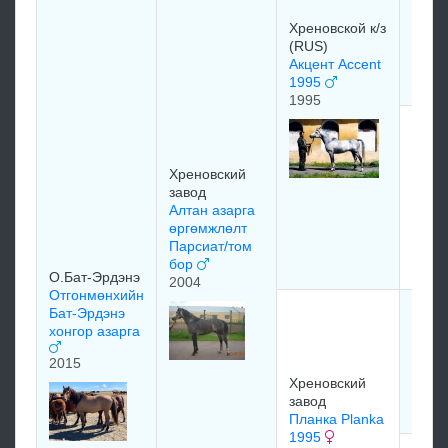
1976
Хреновской к/з
(RUS)
Акцент Accent
1995
1995
Терс
мори
Альпа
Хреновский
1981
завод
1981
Алтан азарга
өргөмжлөлт
Парсиат/том
бор
О.Бат-Эрдэнэ
2004
Отгонмөнхийн
crusa
Бат-Эрдэнэ
хонгор азарга
1990
2015
Хреновский
завод
Планка Planka
1995