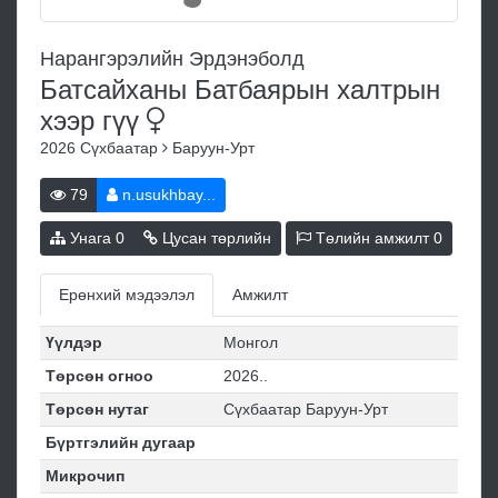
Нарангэрэлийн Эрдэнэболд
Батсайханы Батбаярын халтрын
хээр
гүү
2026
Сүхбаатар
Баруун-Урт
79
n.usukhbay...
Унага
0
Цусан төрлийн
Төлийн амжилт
0
Ерөнхий мэдээлэл
Амжилт
Үүлдэр
Монгол
Төрсөн огноо
2026..
Төрсөн нутаг
Сүхбаатар Баруун-Урт
Бүртгэлийн дугаар
Микрочип