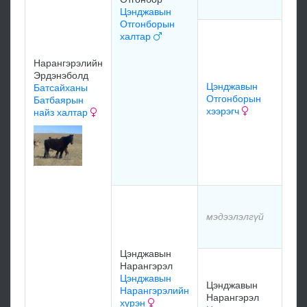
Цэнджавын
Отгонборын
Тө
халтар
Цэ
Тө
Нарангэрэлийн
Цэн
Эрдэнэболд
Цэнджавын
Батсайханы
Отгонборын
Батбаярын
хээрэгч
найз халтар
ээт
Тө
Цэ
онг
мэд
мэдээлэлгүй
мэд
Цэнджавын
Рэн
Нарангэрэл
Бат
Цэнджавын
Цэнджавын
Цэ
Нарангэрэлийн
Нарангэрэл
Нар
хүрэн