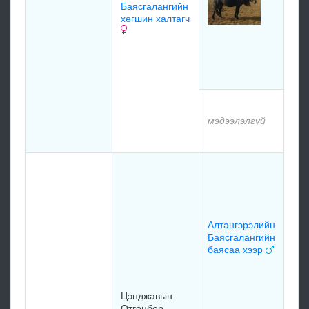
Баясгалангийн
хөгшин халтагч
Дул
Эрд
мах
бор
мэд
мэдээлэлгүй
мэд
Гон
Гун
хү
197
Алтангэрэлийн
Баясгалангийн
баясаа хээр
Да
Нэр
Цэнджавын
хал
Отгонбор