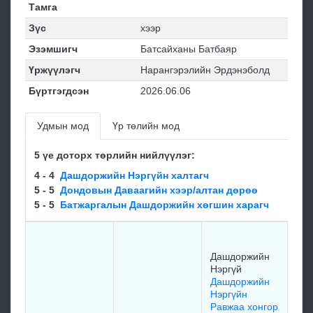
Тамга
Зүс
хээр
Эзэмшигч
Батсайханы Батбаяр
Үржүүлэгч
Нарангэрэлийн Эрдэнэболд
Бүртгэгдсэн
2026.06.06
Удмын мод
Үр төлийн мод
5 үе доторх төрлийн нийлүүлэг:
4 - 4
Дашдоржийн Нэргүйн халтагч
5 - 5
Дондовын Даваагийн хээр/алтан дөрөө
5 - 5
Батжаргалын Дашдоржийн хөгшин харагч
Ух
Эр
Дашдоржийн
ооё
Нэргүй
199
Дашдоржийн
Нэргүйн
Равжаа хонгор
Да