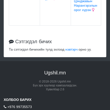
Цэнджавын
Тол
Нарангэрэлын
хү
орог хүрэн
мэд
Сэтгэгдэл бичих
Та сэтгэгдэл бичихийн тулд эхлээд
нэвтэрч
орно уу.
Ugshil.mn
© 2018-2026 Ugshil.mn
Бүх эрх хуулиар хамгаалагдсан.
Хувилбар 2.6
ХОЛБОО БАРИХ
+976 99735573