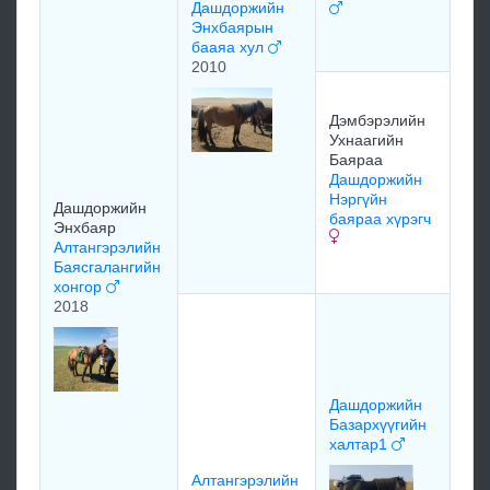
Дашдоржийн
Нэр
Энхбаярын
хал
бааяа хул
2010
Дэм
Ухн
Дэмбэрэлийн
Дэм
Ухнаагийн
Ухн
Баяраа
емб
Дашдоржийн
Нэргүйн
Дашдоржийн
200
баяраа хүрэгч
Энхбаяр
Алтангэрэлийн
Баясгалангийн
мэд
хонгор
2018
Мо
Бая
Дул
Эрд
их 
Дашдоржийн
199
Базархүүгийн
халтар1
Алтангэрэлийн