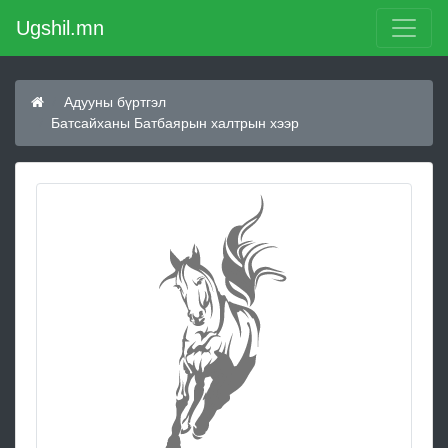
Ugshil.mn
Адууны бүртгэл
Батсайханы Батбаярын халтрын хээр