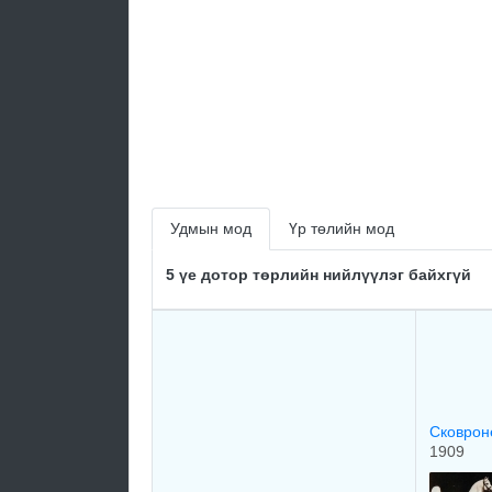
Удмын мод
Үр төлийн мод
5 үе дотор төрлийн нийлүүлэг байхгүй
Сковрон
1909