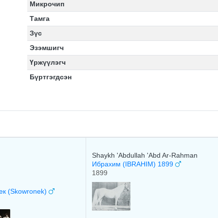
Микрочип
Тамга
Зүс
Эзэмшигч
Үржүүлэгч
Бүртгэгдсэн
Shaykh 'Abdullah 'Abd Ar-Rahman
Ибрахим (IBRAHIM) 1899
1899
ек (Skowronek)