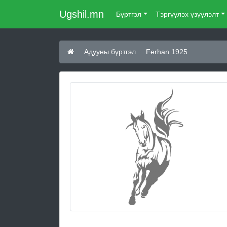
Ugshil.mn
Бүртгэл
Тэргүүлэх үзүүлэлт
Адууны бүртгэл
Ferhan 1925