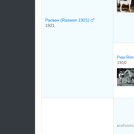
Расван (Raswan 1921)
1921
Рим Rim
1910
мэдээлэ