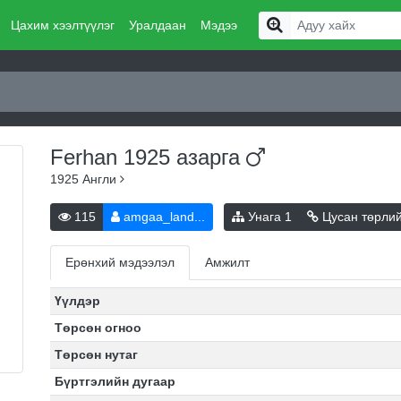
Цахим хээлтүүлэг
Уралдаан
Мэдээ
Ferhan 1925
азарга
1925
Англи
115
amgaa_land...
Унага
1
Цусан төрли
Ерөнхий мэдээлэл
Амжилт
Үүлдэр
Төрсөн огноо
Төрсөн нутаг
Бүртгэлийн дугаар